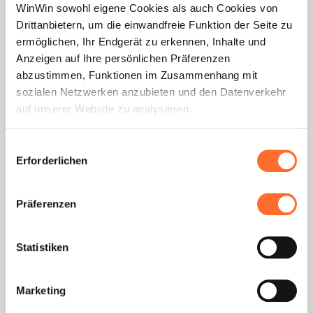
WinWin sowohl eigene Cookies als auch Cookies von
Drittanbietern, um die einwandfreie Funktion der Seite zu
ermöglichen, Ihr Endgerät zu erkennen, Inhalte und
Anzeigen auf Ihre persönlichen Präferenzen
abzustimmen, Funktionen im Zusammenhang mit
sozialen Netzwerken anzubieten und den Datenverkehr
auf unserer Website zu analysieren.
Über dieses Banner können Sie die Cookies nach
Einwilligungsauswahl
Belieben akzeptieren, ablehnen oder konfigurieren.
Melden Sie sich an
Erforderlichen
Davon ausgenommen sind Cookies, die für die Funktion
der Website unbedingt erforderlich sind. Eine
Präferenzen
Beschreibung der verschiedenen Cookies finden sie oben
3
Nutzen Sie die Plattform für Ausbilder
unter „Details“.
Statistiken
Wir weisen darauf hin, dass die Navigation auf der
Website und bestimmte Funktionen (z. B. Abspielen von
Marketing
Videos, Teilen von Inhalten in sozialen Netzwerken,
Speichern von bevorzugten Einstellungen für das