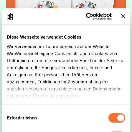
Neue Ausgabe des Praktischen
Diese Webseite verwendet Cookies
Leitfadens - Berufsausbildung
Wir verwenden im Tutorenbereich auf der Website
WinWin sowohl eigene Cookies als auch Cookies von
Veröffentlicht am 16/05/2025
Drittanbietern, um die einwandfreie Funktion der Seite zu
ermöglichen, Ihr Endgerät zu erkennen, Inhalte und
Anzeigen auf Ihre persönlichen Präferenzen
abzustimmen, Funktionen im Zusammenhang mit
Neue Ausgabe des Praktischen Leitfadens -
sozialen Netzwerken anzubieten und den Datenverkehr
Berufsausbildung
auf unserer Website zu analysieren.
Die Handelskammer veröffentlicht eine aktualisierte
Version ihrer Broschüre „Praktischer Leitfaden
Über dieses Banner können Sie die Cookies nach
Einwilligungsauswahl
Berufsausbildung“ in der darüber informiert wird,
Belieben akzeptieren, ablehnen oder konfigurieren.
Erforderlichen
wie eine Ausbildung die Theorie in der Schule mit
der Praxis im Betrieb verbindet.
Davon ausgenommen sind Cookies, die für die Funktion
der Website unbedingt erforderlich sind. Eine