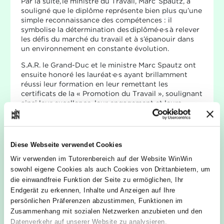
Par la suite, le ministre du Travail, Marc Spautz, a
souligné que le diplôme représente bien plus qu’une
simple reconnaissance des compétences : il
symbolise la détermination des diplômé·e·s à relever
les défis du marché du travail et à s’épanouir dans
un environnement en constante évolution.
S.A.R. le Grand-Duc et le ministre Marc Spautz ont
ensuite honoré les lauréat·e·s ayant brillamment
réussi leur formation en leur remettant les
certificats de la « Promotion du Travail », soulignant
ainsi leur excellence, leur engagement et leurs
performances remarquables.
Vous trouverez tous les grands moments de la
soirée de remise des diplômes dans notre galerie
Diese Webseite verwendet Cookies
photo (
https://www.cc.lu/galerie-remise-des-
diplomes-04022026
).
Wir verwenden im Tutorenbereich auf der Website WinWin
sowohl eigene Cookies als auch Cookies von Drittanbietern, um
Lien vers merkur.lu, rubrique “In the spotlight” :
die einwandfreie Funktion der Seite zu ermöglichen, Ihr
https://merkur.lu/in-the-spotlight/446-diplomes-
Endgerät zu erkennen, Inhalte und Anzeigen auf Ihre
remis
persönlichen Präferenzen abzustimmen, Funktionen im
Lien vers les portraits des diplomé·e·s (RTL) :
Zusammenhang mit sozialen Netzwerken anzubieten und den
https://www.rtl.lu/fotoen/events-a-
Datenverkehr auf unserer Website zu analysieren.