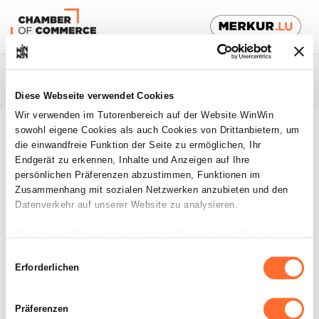
Diese Webseite verwendet Cookies
Wir verwenden im Tutorenbereich auf der Website WinWin
sowohl eigene Cookies als auch Cookies von Drittanbietern, um
Platform für Ausbilder
De
die einwandfreie Funktion der Seite zu ermöglichen, Ihr
Endgerät zu erkennen, Inhalte und Anzeigen auf Ihre
Auszubildende
persönlichen Präferenzen abzustimmen, Funktionen im
Zusammenhang mit sozialen Netzwerken anzubieten und den
Datenverkehr auf unserer Website zu analysieren.
Benutzerhilfe
Über dieses Banner können Sie die Cookies nach Belieben
akzeptieren, ablehnen oder konfigurieren. Davon ausgenommen
Einwilligungsauswahl
sind Cookies, die für die Funktion der Website unbedingt
Erforderlichen
Nutzerkonto
erforderlich sind. Eine Beschreibung der verschiedenen Cookies
finden sie oben unter „Details“.
Präferenzen
Wie wird ein Konto erstellt?