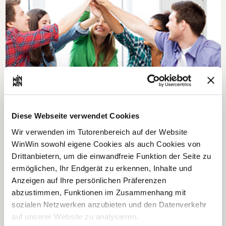
Lerne deinen zukünftigen Beruf kennen
Diese Webseite verwendet Cookies
Wir verwenden im Tutorenbereich auf der Website
Melde dich zum TalentCheck an und entdecke deine
3
WinWin sowohl eigene Cookies als auch Cookies von
Talente!
Drittanbietern, um die einwandfreie Funktion der Seite zu
ermöglichen, Ihr Endgerät zu erkennen, Inhalte und
Anzeigen auf Ihre persönlichen Präferenzen
abzustimmen, Funktionen im Zusammenhang mit
sozialen Netzwerken anzubieten und den Datenverkehr
auf unserer Website zu analysieren.