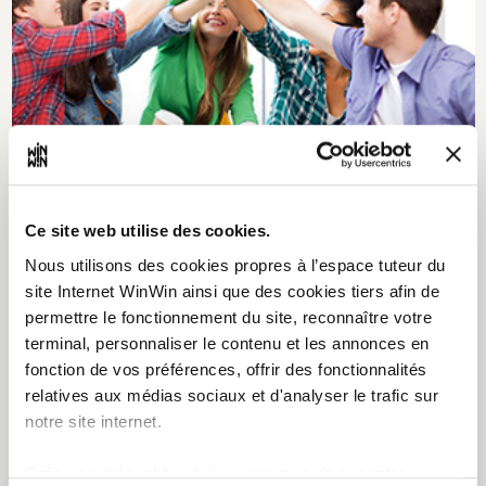
Découvre ta future profession
Ce site web utilise des cookies.
3
Nous utilisons des cookies propres à l’espace tuteur du
Inscris-toi au TalentCheck et découvre tes talents !
site Internet WinWin ainsi que des cookies tiers afin de
permettre le fonctionnement du site, reconnaître votre
terminal, personnaliser le contenu et les annonces en
fonction de vos préférences, offrir des fonctionnalités
relatives aux médias sociaux et d'analyser le trafic sur
notre site internet.
Grâce au présent bandeau, vous pouvez accepter,