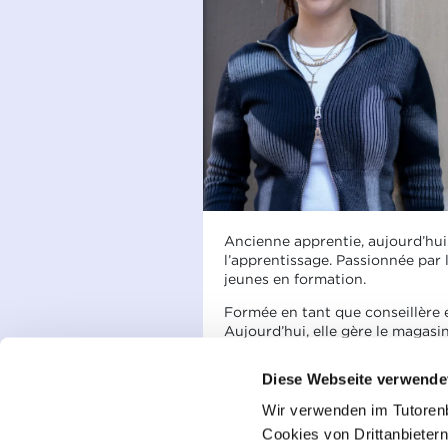
Ancienne apprentie, aujourd’hui
l’apprentissage. Passionnée par 
jeunes en formation.
Formée en tant que conseillère e
Aujourd’hui, elle gère le magasi
« Les apprentis obtiennent de bo
Diese Webseite verwende
devenir indépendants et lancer l
Wir verwenden im Tutoren
Un bel exemple de carrière const
Cookies von Drittanbietern