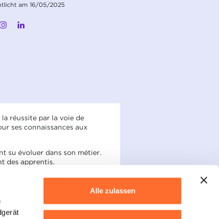
ntlicht am 16/05/2025
a réussite par la voie de
 tour ses connaissances aux
nt su évoluer dans son métier.
t des apprentis.
tives de carrière et peuvent même
Alle zulassen
h
dgerät