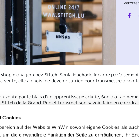
Veröffe
 shop manager chez Stitch, Sonia Machado incarne parfaitement l
la vente, elle a choisi de devenir tutrice pour transmettre à son
n vente par le biais d’un apprentissage adulte, Sonia a rapideme
n Stitch de la Grand-Rue et transmet son savoir-faire en encadran
ns emplois à l’issue de leur parcours ; ils ont de belles perspec
t Cookies
eur propre affaire. »
, confie-t-elle.
bereich auf der Website WinWin sowohl eigene Cookies als auc
ruite grâce à l’apprentissage et à l’engagement personnel !
, um die einwandfreie Funktion der Seite zu ermöglichen, Ihr En