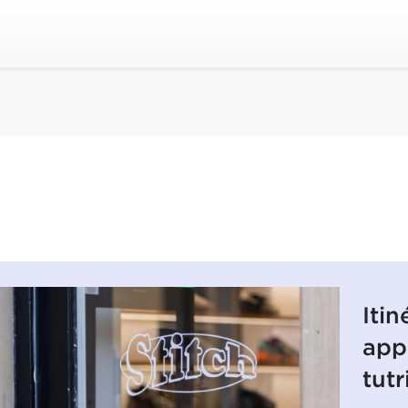
Itin
app
tutr