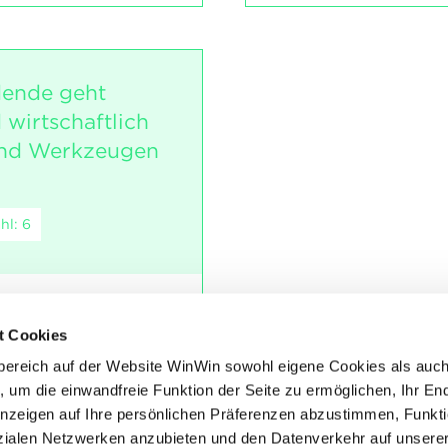
dende geht
 wirtschaftlich
und Werkzeugen
hl: 6
t Cookies
ialien und Hilfsstoffen.
bereich auf der Website WinWin sowohl eigene Cookies als auc
, um die einwandfreie Funktion der Seite zu ermöglichen, Ihr En
 Maschinen und Geräten
Anzeigen auf Ihre persönlichen Präferenzen abzustimmen, Funkt
chen Grund zur Kritik.
alen Netzwerken anzubieten und den Datenverkehr auf unsere