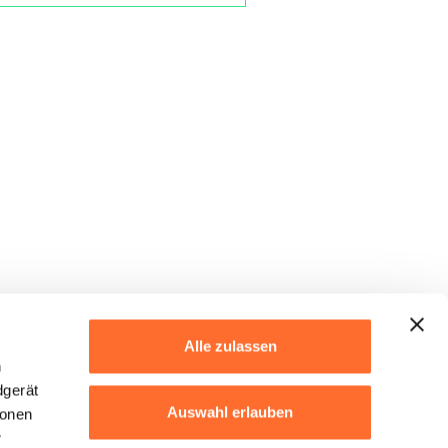
Alle zulassen
h
dgerät
Auswahl erlauben
ionen
r