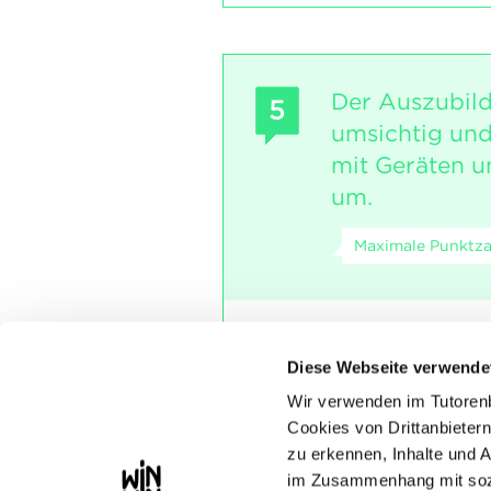
Der Auszubil
5
umsichtig und
mit Geräten 
um.
Maximale Punktza
INDIKATOREN
Diese Webseite verwende
Verwendung von Mater
Wir verwenden im Tutoren
SOCKEL
Cookies von Drittanbietern
Der Umgang mit den
zu erkennen, Inhalte und 
gibt keinen wesentli
im Zusammenhang mit sozi