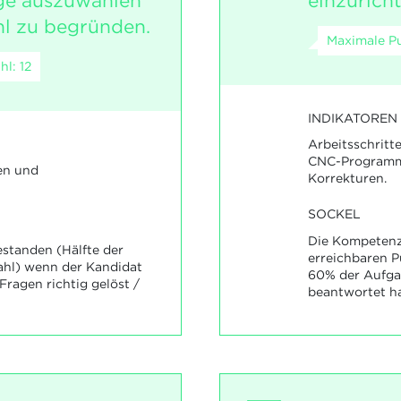
e auszuwählen
einzuricht
l zu begründen.
Maximale Pu
l: 12
INDIKATOREN
Arbeitsschritt
CNC-Programme 
en und
Korrekturen.
SOCKEL
Die Kompetenz 
standen (Hälfte der
erreichbaren 
ahl) wenn der Kandidat
60% der Aufgab
ragen richtig gelöst /
beantwortet ha