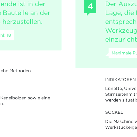
ende ist in der
Der Auszu
4
 Bauteile an der
Lage, die
herzustellen.
entsprec
Werkzeug
l: 18
einzuricht
Maximale Pu
liche Methoden
INDIKATOREN
Lünette, Unive
Stirnseitenmit
n Kegelbolzen sowie eine
werden situat
n.
SOCKEL
Die Maschine 
Werkstückeigen