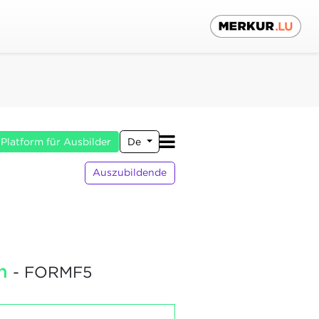
Platform für Ausbilder
De
Auszubildende
n
- FORMF5