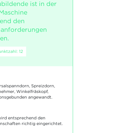
bildende ist in der
 Maschine
hend den
anforderungen
en.
nktzahl: 12
rsalspanndorn, Spreizdorn,
nehmer, Winkelfräskopf,
ionsgebunden angewandt.
wird entsprechend den
schaften richtig eingerichtet.