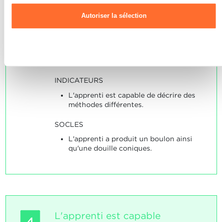
produire des composants
coniques sur le tour.
Autoriser la sélection
Note maximale: 18
Refuser
INDICATEURS
L'apprenti est capable de décrire des
méthodes différentes.
SOCLES
L'apprenti a produit un boulon ainsi
qu'une douille coniques.
L'apprenti est capable
4