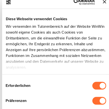
Körperpflege.
SOCKEL
Die Bereitschaft zur Anwendung der
Diese Webseite verwendet Cookies
Benimm- und Höflichkeitsregeln ist
Wir verwenden im Tutorenbereich auf der Website WinWin
erkennbar vorhanden.
Die Behandlungskabine ist dezent
sowohl eigene Cookies als auch Cookies von
gestaltet so dass der Kunde sich
Drittanbietern, um die einwandfreie Funktion der Seite zu
wohlfühlen kann.
ermöglichen, Ihr Endgerät zu erkennen, Inhalte und
Das empfohlene Produkt entspricht dem
Anzeigen auf Ihre persönlichen Präferenzen abzustimmen,
Bedürfnis des Kunden.
Der errechnete Verkaufspreis ist Korrekt.
Funktionen im Zusammenhang mit sozialen Netzwerken
Die Kleidung ist professionell.
anzubieten und den Datenverkehr auf unserer Website zu
Auftreten und Aussehen sind
analysieren.
professionell.
Auf Körperpflege und persönliche Hygiene
wird Wert gelegt.
Über dieses Banner können Sie die Cookies nach Belieben
Einwilligungsauswahl
akzeptieren, ablehnen oder konfigurieren. Davon
Erforderlichen
ausgenommen sind Cookies, die für die Funktion der
Website unbedingt erforderlich sind. Eine Beschreibung der
Präferenzen
verschiedenen Cookies finden sie oben unter „Details“.
Der Auszubildende ist in der