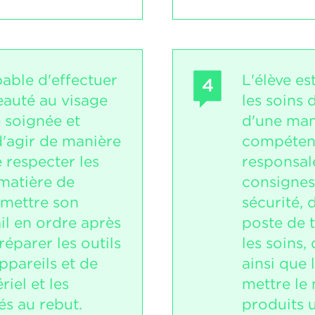
pable d'effectuer
L'élève es
4
eauté au visage
les soins
 soignée et
d'une man
'agir de manière
compétent
 respecter les
responsale
matière de
consignes
emettre son
sécurité, 
il en ordre après
poste de t
réparer les outils
les soins,
appareils et de
ainsi que 
iel et les
mettre le 
és au rebut.
produits u