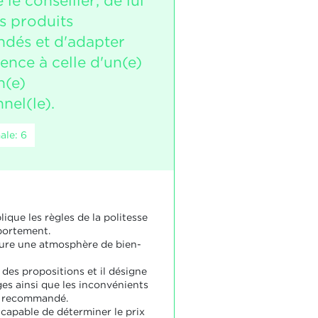
 le conseiller, de lui
s produits
dés et d'adapter
ence à celle d'un(e)
n(e)
nel(le).
ale: 6
lique les règles de la politesse
portement.
sure une atmosphère de bien-
t des propositions et il désigne
ges ainsi que les inconvénients
t recommandé.
 capable de déterminer le prix