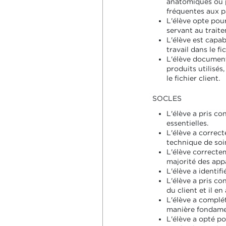
anatomiques ou p
fréquentes aux pa
L'élève opte pou
servant au traite
L'élève est capa
travail dans le fic
L'élève document
produits utilisés
le fichier client.
SOCLES
L'élève a pris c
essentielles.
L'élève a correc
technique de soin
L'élève correcte
majorité des appa
L'élève a identifi
L'élève a pris c
du client et il e
L'élève a complét
manière fondame
L'élève a opté po