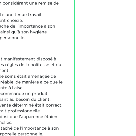
n considérant une remise de
te une tenue travail
nt choisie.
tache de l'importance à son
ainsi qu'à son hygiène
 personnelle.
ait manifestement disposé à
es règles de la politesse et du
ent.
de soins était aménagée de
réable, de manière à ce que le
nte à l'aise.
recommandé un produit
ant au besoin du client.
vente déterminé était correct.
ait professionnelle.
ainsi que l'apparence étaient
elles.
attaché de l'importance à son
rporelle personnelle.