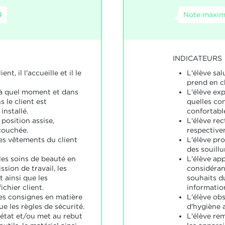
4
Note maxima
INDICATEURS
ent, il l'accueille et il le
L'élève salue
prend en c
 à quel moment et dans
L'élève ex
s le client est
quelles con
nstallé.
confortabl
a position assise,
L'élève rect
couchée.
respective
les vêtements du client
L'élève pr
des souillu
les soins de beauté en
L'élève app
ssion de travail, les
considérant
t ainsi que les
souhaits du
ichier client.
information
les consignes en matière
L'élève ob
ue les règles de sécurité.
d'hygiène a
 état et/ou met au rebut
L'élève re