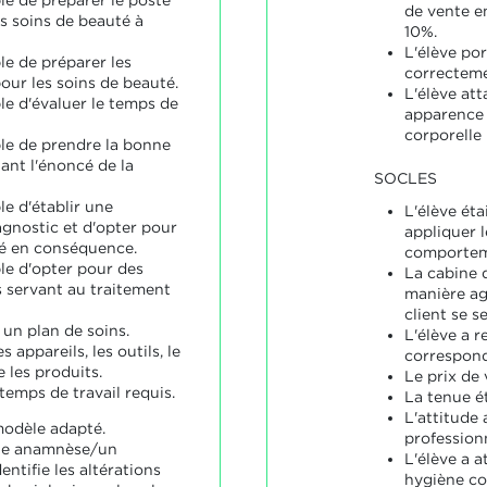
le de préparer le poste
de vente e
es soins de beauté à
10%.
L'élève por
le de préparer les
correcteme
our les soins de beauté.
L'élève at
le d'évaluer le temps de
apparence 
corporelle
ble de prendre la bonne
ant l'énoncé de la
SOCLES
le d'établir une
L'élève ét
nostic et d'opter pour
appliquer l
é en conséquence.
comportem
le d'opter pour des
La cabine 
s servant au traitement
manière ag
client se se
un plan de soins.
L'élève a 
s appareils, les outils, le
correspond
e les produits.
Le prix de 
 temps de travail requis.
La tenue ét
L'attitude 
odèle adapté.
professionn
une anamnèse/un
L'élève a 
dentifie les altérations
hygiène co