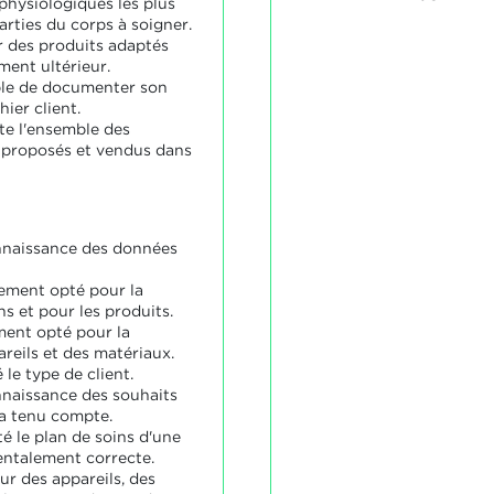
hysiologiques les plus
rties du corps à soigner.
r des produits adaptés
ment ultérieur.
ble de documenter son
hier client.
e l'ensemble des
, proposés et vendus dans
onnaissance des données
tement opté pour la
s et pour les produits.
ment opté pour la
reils et des matériaux.
é le type de client.
onnaissance des souhaits
n a tenu compte.
é le plan de soins d'une
ntalement correcte.
ur des appareils, des