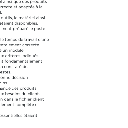
el ainsi que des produits
rrecte et adaptée à la
.
 outils, le matériel ainsi
étaient disponibles.
tement préparé le poste
 le temps de travail d'une
ntalement correcte.
é un modèle
x critères indiqués.
ait fondamentalement
e a constaté des
estes.
 bonne décision
ins.
mandé des produits
x besoins du client.
 dans le fichier client
alement complète et
essentielles étaient