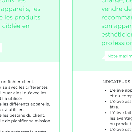
oins, les
charge, de
appareils, les
vendre de
e les produits
recomman
 ciblée en
son appar
esthéticie
profession
Note maxim
INDICATEURS
un fichier client.
rise avec les différentes
L'élève app
iquer ainsi qu'avec les
et du com
s à utiliser.
L'élève as
 les différents appareils,
être.
x à utiliser.
L'élève fai
 les besoins du client.
les avanta
le de planifier sa mission
du produi
L'élève est