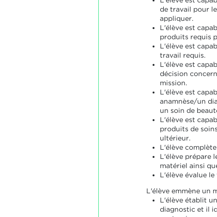
L'élève est capab
de travail pour l
appliquer.
L'élève est capab
produits requis p
L'élève est capab
travail requis.
L'élève est capa
décision concern
mission.
L'élève est capab
anamnèse/un diag
un soin de beaut
L'élève est capab
produits de soin
ultérieur.
L'élève complète 
L'élève prépare le
matériel ainsi qu
L'élève évalue le
L'élève emmène un m
L'élève établit 
diagnostic et il i