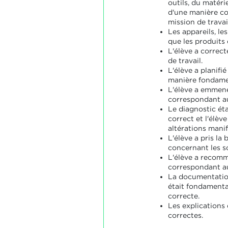
outils, du matéri
d'une manière co
mission de travail
Les appareils, les
que les produits 
L'élève a correc
de travail.
L'élève a planifié
manière fondame
L'élève a emmen
correspondant au
Le diagnostic ét
correct et l'élèv
altérations manif
L'élève a pris la
concernant les so
L'élève a recom
correspondant au
La documentation
était fondament
correcte.
Les explications 
correctes.