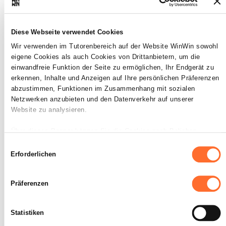
Diese Webseite verwendet Cookies
INDIKATOREN
Wir verwenden im Tutorenbereich auf der Website WinWin sowohl
Er entnimmt der Aufgabenstellung die
eigene Cookies als auch Cookies von Drittanbietern, um die
richtigen Informationen, um den
einwandfreie Funktion der Seite zu ermöglichen, Ihr Endgerät zu
Artikeln neue Lagerplätze
erkennen, Inhalte und Anzeigen auf Ihre persönlichen Präferenzen
zuzuordnen.
abzustimmen, Funktionen im Zusammenhang mit sozialen
Er erstellt eine schriftliche Planung der
Netzwerken anzubieten und den Datenverkehr auf unserer
Vorgehensweise und berücksichtigt
Website zu analysieren.
dabei die Vorgaben.
Über dieses Banner können Sie die Cookies nach Belieben
SOCKEL
akzeptieren, ablehnen oder konfigurieren. Davon ausgenommen
Einwilligungsauswahl
Die Optimierungsaufgabe ist
sind Cookies, die für die Funktion der Website unbedingt
Erforderlichen
größtenteils korrekt gelöst.
erforderlich sind. Eine Beschreibung der verschiedenen Cookies
Die Planung ist sachgerecht,
finden sie oben unter „Details“.
chronologisch und vollständig.
Präferenzen
Wir weisen darauf hin, dass die Navigation auf der Website und
bestimmte Funktionen (z. B. Abspielen von Videos, Teilen von
Statistiken
Inhalten in sozialen Netzwerken, Speichern von bevorzugten