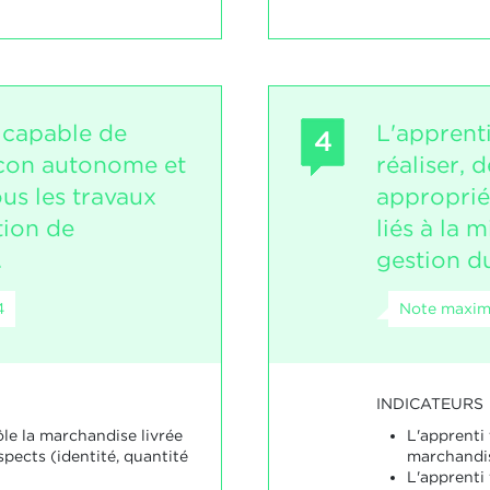
t capable de
L'apprent
4
façon autonome et
réaliser,
us les travaux
appropriée
tion de
liés à la m
.
gestion d
4
Note maxima
INDICATEURS
le la marchandise livrée
L'apprenti
spects (identité, quantité
marchandi
L'apprenti 