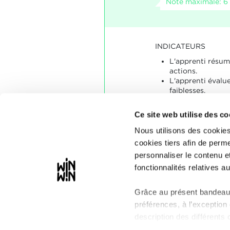
Note maximale: 6
INDICATEURS
L'apprenti résum
actions.
L'apprenti évalue
faiblesses.
SOCLES
Ce site web utilise des co
L'évaluation que 
Nous utilisons des cookies
prestation est ra
cookies tiers afin de perme
L'entretien se dé
personnaliser le contenu e
constructive.
fonctionnalités relatives au
Grâce au présent bandeau,
préférences, à l’exception
description des différents 