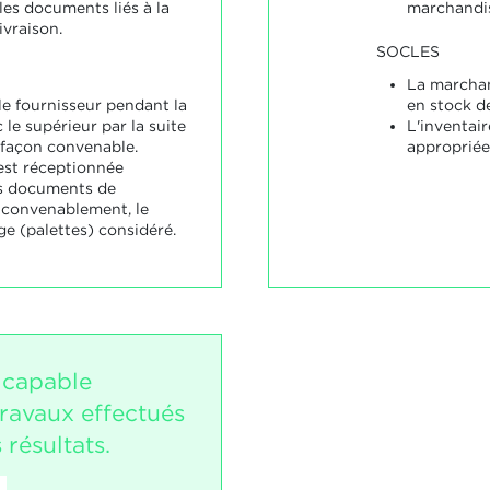
 les documents liés à la
marchandis
ivraison.
SOCLES
La marchan
le fournisseur pendant la
en stock d
 le supérieur par la suite
L'inventair
 façon convenable.
appropriée
est réceptionnée
es documents de
s convenablement, le
ge (palettes) considéré.
 capable
travaux effectués
 résultats.