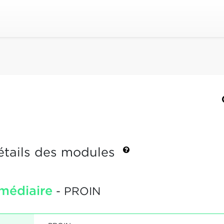
étails des modules
rmédiaire
- PROIN