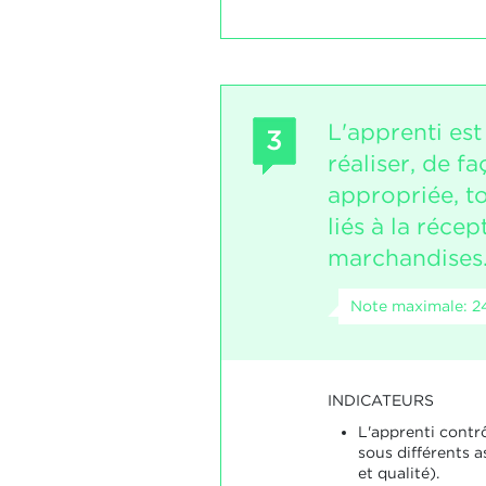
L'apprenti es
3
réaliser, de 
appropriée, to
liés à la récep
marchandises
Note maximale: 2
INDICATEURS
L'apprenti contrô
sous différents a
et qualité).