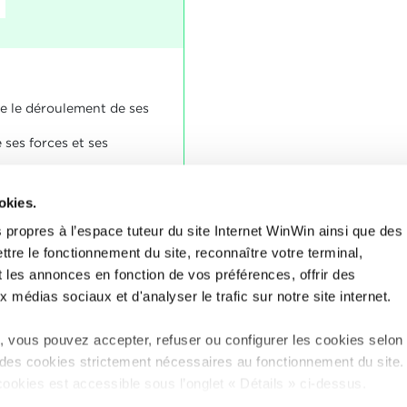
e le déroulement de ses
 ses forces et ses
okies.
l'apprenti fait de sa
 propres à l’espace tuteur du site Internet WinWin ainsi que des
isonnable.
ttre le fonctionnement du site, reconnaître votre terminal,
roule de façon
t les annonces en fonction de vos préférences, offrir des
x médias sociaux et d'analyser le trafic sur notre site internet.
 vous pouvez accepter, refuser ou configurer les cookies selon
 des cookies strictement nécessaires au fonctionnement du site
cookies est accessible sous l’onglet « Détails » ci-dessus.