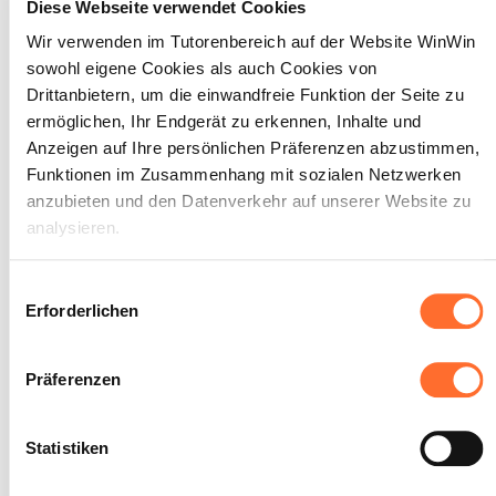
Diese Webseite verwendet Cookies
Gefahrengüter.
Er erstellt eine schriftliche Planung der
Wir verwenden im Tutorenbereich auf der Website WinWin
Vorgehensweise und berücksichtigt
sowohl eigene Cookies als auch Cookies von
dabei die Vorgaben.
Drittanbietern, um die einwandfreie Funktion der Seite zu
Er füllt den internationalen
ermöglichen, Ihr Endgerät zu erkennen, Inhalte und
Transportschein (CMR) anhand des
vorhandenen Lieferscheins aus.
Anzeigen auf Ihre persönlichen Präferenzen abzustimmen,
Funktionen im Zusammenhang mit sozialen Netzwerken
SOCKEL
anzubieten und den Datenverkehr auf unserer Website zu
Die Optimierungsaufgabe ist korrekt
analysieren.
gelöst.
Die Signale und die Kennzeichnungen
Über dieses Banner können Sie die Cookies nach Belieben
werden korrekt beschrieben.
Einwilligungsauswahl
Die Planung ist sachgerecht,
akzeptieren, ablehnen oder konfigurieren. Davon
Erforderlichen
chronologisch und vollständig.
ausgenommen sind Cookies, die für die Funktion der
Der Transportschein ist vollständig
Website unbedingt erforderlich sind. Eine Beschreibung der
und korrekt ausgefüllt.
Präferenzen
verschiedenen Cookies finden sie oben unter „Details“.
Wir weisen darauf hin, dass die Navigation auf der Website
Statistiken
und bestimmte Funktionen (z. B. Abspielen von Videos,
Teilen von Inhalten in sozialen Netzwerken, Speichern von