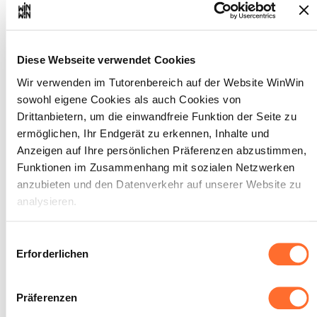
abzustimmen.
Maximale Punktzahl: 12
Diese Webseite verwendet Cookies
Wir verwenden im Tutorenbereich auf der Website WinWin
INDIKATOREN
sowohl eigene Cookies als auch Cookies von
Der Auszubildende beachtet bestehende
Drittanbietern, um die einwandfreie Funktion der Seite zu
Abmachungen mit den Lieferanten.
ermöglichen, Ihr Endgerät zu erkennen, Inhalte und
Er kennt die Abmachungen betreffend
Anzeigen auf Ihre persönlichen Präferenzen abzustimmen,
Visualisierung und Facing eines
Funktionen im Zusammenhang mit sozialen Netzwerken
bestimmten Produktes.
Er befolgt die vom Hersteller gegebenen
anzubieten und den Datenverkehr auf unserer Website zu
Werbe-Hinweise.
analysieren.
Er setzt das Werbematerial gemäß den
Regeln ein.
Über dieses Banner können Sie die Cookies nach Belieben
Er präsentiert die Produkte verschiedener
Einwilligungsauswahl
Hersteller gemäß den Vertragsvorgaben
akzeptieren, ablehnen oder konfigurieren. Davon
Erforderlichen
ein.
ausgenommen sind Cookies, die für die Funktion der
Das zur Verfügung stehende Budget und
Website unbedingt erforderlich sind. Eine Beschreibung der
das zugestandene Zeitfenster wird
Präferenzen
verschiedenen Cookies finden sie oben unter „Details“.
berücksichtigt.