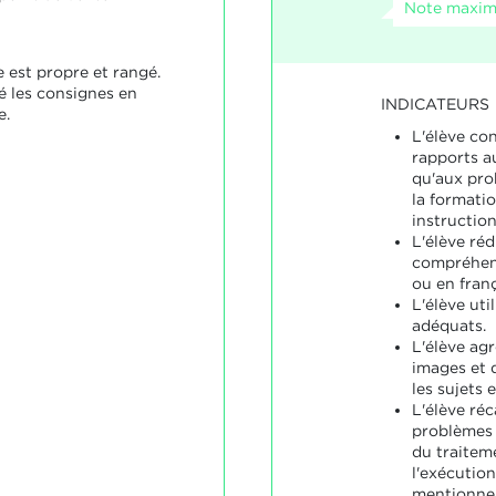
Note maxim
 est propre et rangé.
é les consignes en
INDICATEURS
e.
L'élève co
rapports a
qu'aux pro
la formati
instruction
L'élève ré
compréhens
ou en franç
L'élève uti
adéquats.
L'élève ag
images et 
les sujets 
L'élève réc
problèmes 
du traitem
l'exécution
mentionne