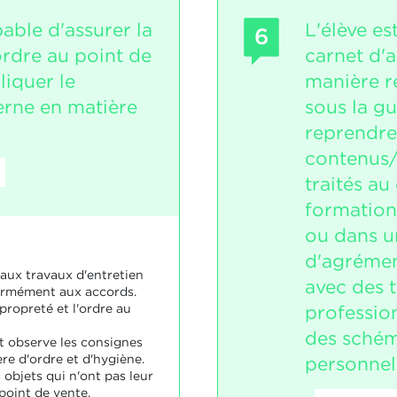
pable d'assurer la
L'élève es
6
ordre au point de
carnet d'
liquer le
manière r
erne en matière
sous la gu
reprendre 
contenus/
traités au
formation
ou dans un
d'agrémen
 aux travaux d'entretien
avec des 
ormément aux accords.
professio
 propreté et l'ordre au
des schém
et observe les consignes
re d'ordre et d'hygiène.
personnel
s objets qui n'ont pas leur
point de vente.