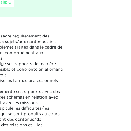
ale: 6
nsacre régulièrement des
ux sujets/aux contenus ainsi
blèmes traités dans le cadre de
on, conformément aux
s.
dige ses rapports de manière
ible et cohérente en allemand
ais.
lise les termes professionnels
rémente ses rapports avec des
des schémas en relation avec
et avec les missions.
apitule les difficultés/les
qui se sont produits au cours
ent des contenus/de
 des missions et il les
.