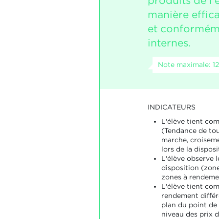
produits de l'
manière effic
et conforméme
internes.
Note maximale: 12
INDICATEURS
L'élève tient com
(Tendance de tour
marche, croiseme
lors de la dispos
L'élève observe l
disposition (zon
zones à rendemen
L'élève tient com
rendement différ
plan du point de
niveau des prix d