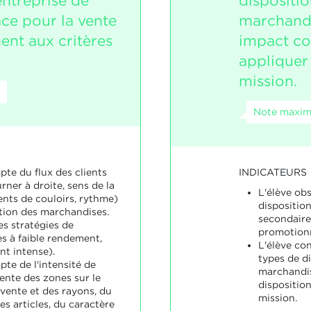
entreprise de
dispositio
ace pour la vente
marchandi
nt aux critères
impact co
appliquer
mission.
Note maxim
INDICATEURS
pte du flux des clients
ner à droite, sens de la
L'élève obs
nts de couloirs, rythme)
disposition
ition des marchandises.
secondaire 
es stratégies de
promotionn
es à faible rendement,
L'élève con
t intense).
types de d
pte de l'intensité de
marchandise
ente des zones sur le
disposition
 vente et des rayons, du
mission.
es articles, du caractère