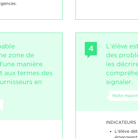
igences.
pable
L'élève es
4
ne zone de
des probl
d'une manière
les décri
t aux termes des
compréhen
urnisseurs en
signaler.
Note maxim
INDICATEURS
L'élève dé
émergeant