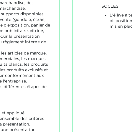
 marchandise, des
SOCLES
 marchandise.
es supports disponibles
L'élève a 
 vente (gondole, écran,
disposition
le d'exposition, panier de
mis en plac
 publicitaire, vitrine,
pour la présentation
 règlement interne de
 les articles de marque,
erciales, les marques
uits blancs, les produits
les produits exclusifs et
enter conformément aux
 l'entreprise.
es différentes étapes de
 et appliqué
ensemble des critères
la présentation.
t une présentation