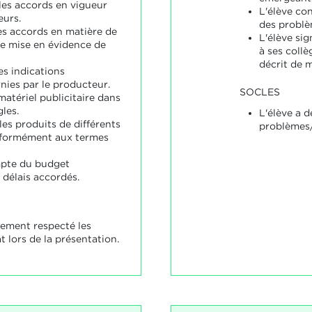
 les accords en vigueur
L'élève con
eurs.
des problè
les accords en matière de
L'élève sig
de mise en évidence de
à ses collè
décrit de 
es indications
rnies par le producteur.
SOCLES
 matériel publicitaire dans
gles.
L'élève a d
les produits de différents
problèmes/
formément aux termes
mpte du budget
 délais accordés.
lement respecté les
 lors de la présentation.