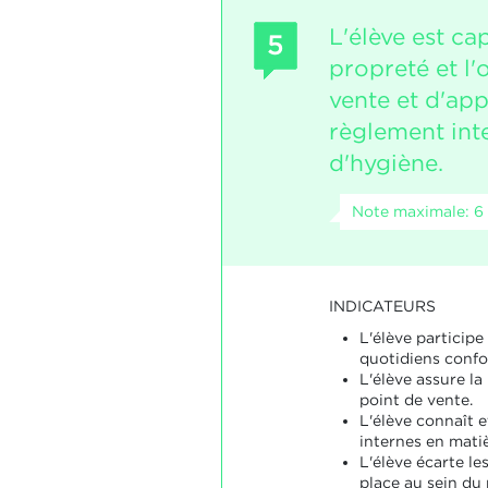
L'élève est ca
5
propreté et l'
vente et d'app
règlement int
d'hygiène.
Note maximale: 6
INDICATEURS
L'élève participe
quotidiens conf
L'élève assure la
point de vente.
L'élève connaît 
internes en matiè
L'élève écarte le
place au sein du 