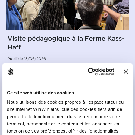
Visite pédagogique à la Ferme Kass-
Haff
Publié le 18/06/2026
Dans le cadre du cours de la « Connaissance de
Ce site web utilise des cookies.
base des produits alimentaires », nous avons eu le
plaisir de visiter la Ferme Kass-Haff à Rollingen.
Nous utilisons des cookies propres à l’espace tuteur du
site Internet WinWin ainsi que des cookies tiers afin de
Cette visite a permis aux élèves de découvrir
concrètement le fonctionnement d’une exploitation
permettre le fonctionnement du site, reconnaître votre
agricole engagée dans une démarche durable et
terminal, personnaliser le contenu et les annonces en
biologique.
fonction de vos préférences, offrir des fonctionnalités