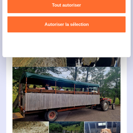
Tout autoriser
bas à gauche de chaque page du site.
Pour de plus amples informations sur la manière dont
Autoriser la sélection
nous utilisons les cookies et sommes amenés à traiter
vos données personnelles, vous pouvez consulter notre
Charte d’usage des cookies
et notre
Politique de
Refuser
confidentialité.