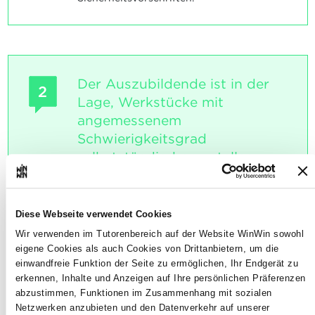
Der Auszubildende ist in der
2
Lage, Werkstücke mit
angemessenem
Schwierigkeitsgrad
selbstständig herzustellen.
Maximale Punktzahl: 18
Diese Webseite verwendet Cookies
Wir verwenden im Tutorenbereich auf der Website WinWin sowohl
INDIKATOREN
eigene Cookies als auch Cookies von Drittanbietern, um die
einwandfreie Funktion der Seite zu ermöglichen, Ihr Endgerät zu
Die Vorgehensweise und der Umgang mit
erkennen, Inhalte und Anzeigen auf Ihre persönlichen Präferenzen
Maschinen und Werkzeugen
abzustimmen, Funktionen im Zusammenhang mit sozialen
Netzwerken anzubieten und den Datenverkehr auf unserer
SOCKEL