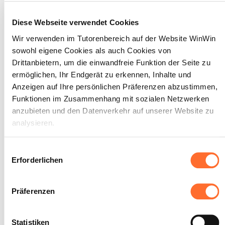
und Innenbearbeitung mittels
Diese Webseite verwendet Cookies
konventioneller Drehmaschinen
zu fertigen. Einzelne Masse
Wir verwenden im Tutorenbereich auf der Website WinWin
bedürfen entsprechend ihrer
sowohl eigene Cookies als auch Cookies von
Drittanbietern, um die einwandfreie Funktion der Seite zu
Funktion am gefertigten
ermöglichen, Ihr Endgerät zu erkennen, Inhalte und
Werkstück der
Anzeigen auf Ihre persönlichen Präferenzen abzustimmen,
Allgemeintoleranz ISO 2768-f,
Funktionen im Zusammenhang mit sozialen Netzwerken
Fertigungstoleranz IT7 bis
anzubieten und den Datenverkehr auf unserer Website zu
IT10.
analysieren.
Maximale Punktzahl: 18
Über dieses Banner können Sie die Cookies nach Belieben
Einwilligungsauswahl
akzeptieren, ablehnen oder konfigurieren. Davon
Erforderlichen
ausgenommen sind Cookies, die für die Funktion der
INDIKATOREN
Website unbedingt erforderlich sind. Eine Beschreibung der
Präferenzen
verschiedenen Cookies finden sie oben unter „Details“.
Zustand der gefertigten Drehteile.
Ablauf der Fertigung.
Wir weisen darauf hin, dass die Navigation auf der Website
Statistiken