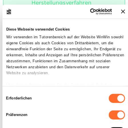
Herstellungsverfahren
miteinander zu verknüpfen.
Maximale Punktzahl: 12
Diese Webseite verwendet Cookies
Wir verwenden im Tutorenbereich auf der Website WinWin sowohl
eigene Cookies als auch Cookies von Drittanbietern, um die
INDIKATOREN
einwandfreie Funktion der Seite zu ermöglichen, Ihr Endgerät zu
erkennen, Inhalte und Anzeigen auf Ihre persönlichen Präferenzen
Die Auszubildenden erhalten eine
Zeichnung. In einem Arbeitsbericht
abzustimmen, Funktionen im Zusammenhang mit sozialen
erläutern sie die jeweiligen Teilschritte des
Netzwerken anzubieten und den Datenverkehr auf unserer
Arbeitsauftrages. Der Arbeitsbericht
Website zu analysieren.
enthält die gewählten
Herstellungsverfahren, Maschinen und
Über dieses Banner können Sie die Cookies nach Belieben
Werkzeuge.
akzeptieren, ablehnen oder konfigurieren. Davon ausgenommen
Einwilligungsauswahl
sind Cookies, die für die Funktion der Website unbedingt
Erforderlichen
SOCKEL
erforderlich sind. Eine Beschreibung der verschiedenen Cookies
Der angefertigte Arbeitssbericht soll
finden sie oben unter „Details“.
sauber sein. Die im Arbeitsbericht
Präferenzen
beschriebenen Herstellungsverfahren und
Wir weisen darauf hin, dass die Navigation auf der Website und
Verknüpfungen erlauben ein
bestimmte Funktionen (z. B. Abspielen von Videos, Teilen von