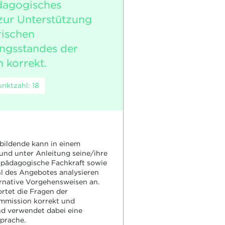
dagogisches
ur Unterstützung
ischen
ngsstandes der
 korrekt.
nktzahl: 18
bildende kann in einem
nd unter Anleitung seine/ihre
o-pädagogische Fachkraft sowie
l des Angebotes analysieren
ernative Vorgehensweisen an.
rtet die Fragen der
mission korrekt und
nd verwendet dabei eine
prache.