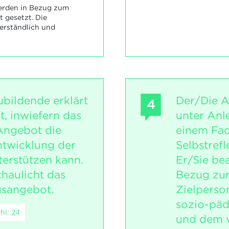
erden in Bezug zum
t gesetzt. Die
erständlich und
bildende erklärt
Der/Die A
4
, inwiefern das
unter Anle
Angebot die
einem Fac
ntwicklung der
Selbstref
terstützen kann.
Er/Sie be
chaulicht das
Bezug zur 
gsangebot.
Zielperson
sozio-päd
hl: 24
und dem v