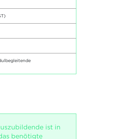
ST)
dulbegleitende
uszubildende ist in
das benötigte