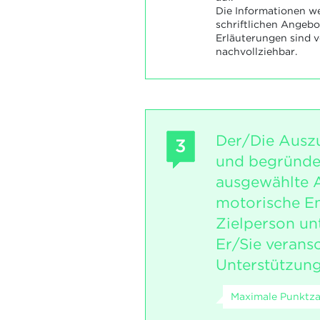
Die Informationen w
schriftlichen Angebo
Erläuterungen sind v
nachvollziehbar.
Der/Die Auszu
3
und begründet
ausgewählte 
motorische E
Zielperson un
Er/Sie verans
Unterstützun
Maximale Punktza