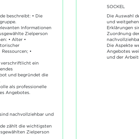
SOCKEL
Die Auswahl de
e beschreibt: • Die
und weitgehen
lgruppe.
Erklärungen si
elevanten Informationen
Zuordnung der 
usgewählte Zielperson
nachvollziehba
n: • Alter •
Die Aspekte we
torischer
Angebotes wei
 Ressourcen; •
und der Arbeits
verschriftlicht ein
sendes
bot und begründet die
.
olle als professionelle
es Angebotes.
sind nachvollziehbar und
e zählt die wichtigsten
usgewählten Zielperson