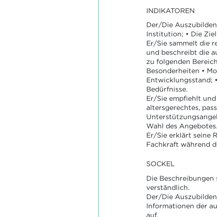
INDIKATOREN
Der/Die Auszubildend
Institution; • Die Zie
Er/Sie sammelt die r
und beschreibt die a
zu folgenden Bereiche
Besonderheiten • Mo
Entwicklungsstand; •
Bedürfnisse.
Er/Sie empfiehlt und 
altersgerechtes, pas
Unterstützungsange
Wahl des Angebotes
Er/Sie erklärt seine R
Fachkraft während d
SOCKEL
Die Beschreibungen 
verständlich.
Der/Die Auszubildend
Informationen der a
auf.