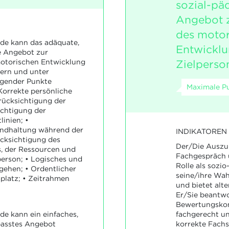
sozial-pä
Angebot z
des motor
de kann das adäquate,
Entwicklu
e Angebot zur
Zielperson
otorischen Entwicklung
tern und unter
lgender Punkte
Maximale Pu
Korrekte persönliche
rücksichtigung der
ichtigung der
inien; •
ndhaltung während der
INDIKATOREN
ücksichtigung des
Der/Die Auszu
, der Ressourcen und
Fachgespräch u
person; • Logisches und
Rolle als sozi
gehen; • Ordentlicher
seine/ihre Wah
platz; • Zeitrahmen
und bietet alt
Er/Sie beantwo
Bewertungskom
e kann ein einfaches,
fachgerecht u
passtes Angebot
korrekte Fachs