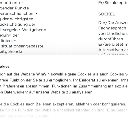
rn und unter
Er/Sie akzeptie
lgender Punkte
eranschaulichen: •
SOCKEL
 der wichtigsten
Der/Die Auszu
ücksichtigung der
Fachgespräch 
eitsregeln • Weitgehend
verständliche 
tigung der
durchführen.
inien; •
Er/Sie bietet 
situationsangepasste
Alternativen a
eitgehende
Er/Sie beantw
den Entwicklungsstand,
verständlich d
Bedürfnisse der/des
Bewertungsko
okies
ehend logisches und
Er/Sie akzepti
gehen • Ordentlicher
ich auf der Website WinWin sowohl eigene Cookies als auch Cookies v
konstruktive Kr
splatz • Vorgegebener
dfreie Funktion der Seite zu ermöglichen, Ihr Endgerät zu erkennen, Inh
Bewertungsko
tgehend eingehalten
hen Präferenzen abzustimmen, Funktionen im Zusammenhang mit soziale
n Datenverkehr auf unserer Website zu analysieren.
e die Cookies nach Belieben akzeptieren, ablehnen oder konfigurieren.
 für die Funktion der Website unbedingt erforderlich sind. Eine Besch
den sie oben unter „Details“.