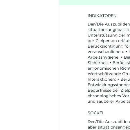
INDIKATOREN
Der/Die Auszubilden
situationsangepasst
Unterstützung der m
der Zielperson erläu
Berücksichtigung fo
veranschaulichen: • 
Arbeitshygiene; • Be
Sicherheit • Berücks
ergonomischen Richtl
Wertschätzende Gru
Interaktionen; • Ber
Entwicklungsstandes
Bedürfnisse der Ziel
chronologisches Vor
und sauberer Arbeits
SOCKEL
Der/Die Auszubildend
aber situationsange