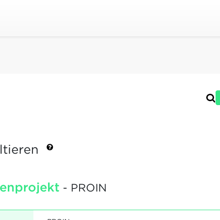
ltieren
henprojekt
- PROIN