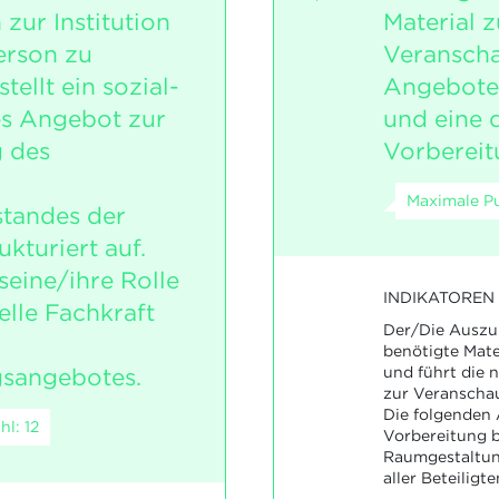
zur Institution
Material z
erson zu
Veranscha
ellt ein sozial-
Angebotes
s Angebot zur
und eine 
 des
Vorbereit
Maximale Pu
tandes der
ukturiert auf.
 seine/ihre Rolle
INDIKATOREN
elle Fachkraft
Der/Die Auszub
benötigte Mate
gsangebotes.
und führt die
zur Veranscha
Die folgenden 
l: 12
Vorbereitung b
Raumgestaltung
aller Beteiligt