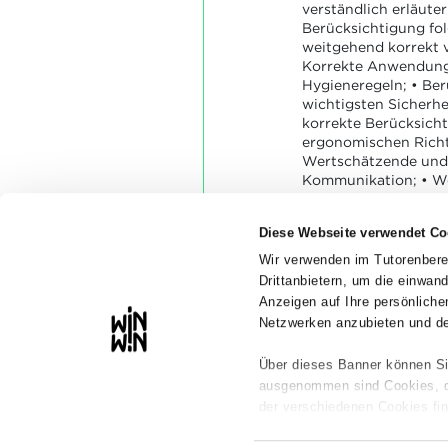
verständlich erläute
Berücksichtigung fo
weitgehend korrekt v
Korrekte Anwendung
Hygieneregeln; • Ber
wichtigsten Sicherh
korrekte Berücksich
ergonomischen Richtl
Wertschätzende und 
Kommunikation; • W
Rücksichtnahme auf 
die Ressourcen und 
Diese Webseite verwendet Co
Adressaten; • Weitg
chronologisches Vor
Wir verwenden im Tutorenbere
und sauberer Arbeit
Drittanbietern, um die einwan
Zeitrahmen wird wei
Anzeigen auf Ihre persönlic
Netzwerken anzubieten und de
Über dieses Banner können Si
ausgenommen sind Cookies, die
der verschiedenen Cookies fin