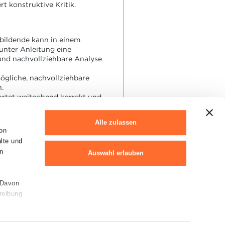
rt konstruktive Kritik.
bildende kann in einem
unter Anleitung eine
und nachvollziehbare Analyse
mögliche, nachvollziehbare
n.
ortet weitgehend korrekt und
ie Fragen der
mmission.
Alle zulassen
ert weitgehend die
on
itik der
alte und
mmission.
n
Auswahl erlauben
 Davon
Ablehnen
reibung
Cookie-Erklärung