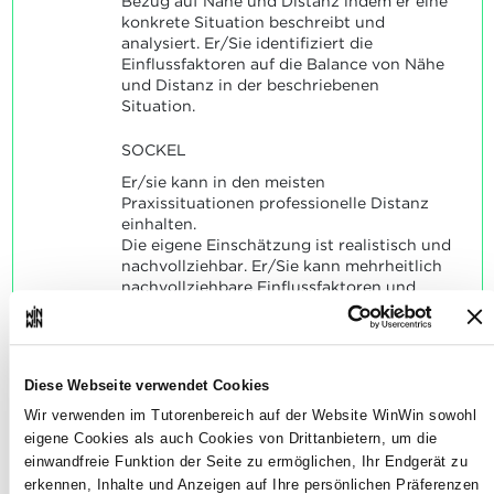
Bezug auf Nähe und Distanz indem er eine
konkrete Situation beschreibt und
analysiert. Er/Sie identifiziert die
Einflussfaktoren auf die Balance von Nähe
und Distanz in der beschriebenen
Situation.
SOCKEL
Er/sie kann in den meisten
Praxissituationen professionelle Distanz
einhalten.
Die eigene Einschätzung ist realistisch und
nachvollziehbar. Er/Sie kann mehrheitlich
nachvollziehbare Einflussfaktoren und
mögliche Folgen erkennen.
Diese Webseite verwendet Cookies
Wir verwenden im Tutorenbereich auf der Website WinWin sowohl
Der/Die Auszubildende ist in
eigene Cookies als auch Cookies von Drittanbietern, um die
4
einwandfreie Funktion der Seite zu ermöglichen, Ihr Endgerät zu
der Lage, gezielt
erkennen, Inhalte und Anzeigen auf Ihre persönlichen Präferenzen