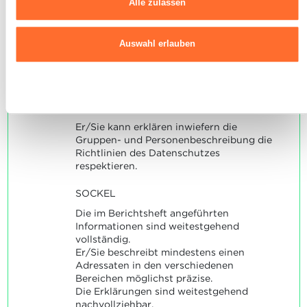
Alle zulassen
Ausführlichere Informationen darüber, wie wir Cookies nutzen und
verschiedenen Bereichen
wie wir mit Ihren personenbezogenen Daten umgehen, finden sie
Alter
in unserer
Charta zur Nutzung von Cookies
und
unserer
Lebensphase
Auswahl erlauben
Datenschutzrichtlinie.
Interessen
Beobachtungen bezüglich des
Adressaten (Ressourcen, Fähigkeiten)
Ablehnen
Beobachtete Bedürfnisse
Besonderheiten des Adressaten
Er/Sie kann erklären inwiefern die
Gruppen- und Personenbeschreibung die
Richtlinien des Datenschutzes
respektieren.
SOCKEL
Die im Berichtsheft angeführten
Informationen sind weitestgehend
vollständig.
Er/Sie beschreibt mindestens einen
Adressaten in den verschiedenen
Bereichen möglichst präzise.
Die Erklärungen sind weitestgehend
nachvollziehbar.