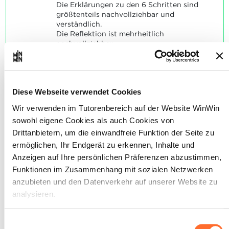
Die Erklärungen zu den 6 Schritten sind
größtenteils nachvollziehbar und
verständlich.
Die Reflektion ist mehrheitlich
nachvollziehbar.
Diese Webseite verwendet Cookies
Der/Die Auszubildende ist in
Wir verwenden im Tutorenbereich auf der Website WinWin
4
der Lage, Informationen über
sowohl eigene Cookies als auch Cookies von
seine/ihre Adressatengruppe
Drittanbietern, um die einwandfreie Funktion der Seite zu
zu sammeln, die
ermöglichen, Ihr Endgerät zu erkennen, Inhalte und
Anzeigen auf Ihre persönlichen Präferenzen abzustimmen,
Gruppendynamik der
Funktionen im Zusammenhang mit sozialen Netzwerken
Adressatengruppe zu
anzubieten und den Datenverkehr auf unserer Website zu
reflektieren und
analysieren.
Handlungsalternativen zu
erarbeiten, um die Gruppe
Über dieses Banner können Sie die Cookies nach Belieben
Einwilligungsauswahl
bestmöglich begleiten zu