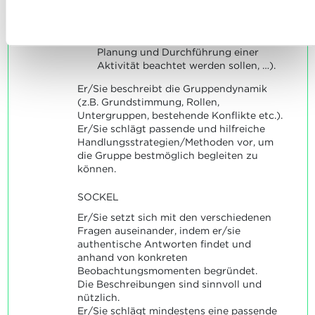
nutzen und wie wir mit Ihren personenbezogenen Daten
verschiedenen Entwicklungsbereichen
Ablehnen
umgehen, finden sie in unserer
Charta zur Nutzung von
(ENKJA), besondere oder spezifische
Situation/Bedürfnisse, die bei der
Cookies
und
unserer Datenschutzrichtlinie.
Planung und Durchführung einer
Aktivität beachtet werden sollen, …).
Er/Sie beschreibt die Gruppendynamik
(z.B. Grundstimmung, Rollen,
Untergruppen, bestehende Konflikte etc.).
Er/Sie schlägt passende und hilfreiche
Handlungsstrategien/Methoden vor, um
die Gruppe bestmöglich begleiten zu
können.
SOCKEL
Er/Sie setzt sich mit den verschiedenen
Fragen auseinander, indem er/sie
authentische Antworten findet und
anhand von konkreten
Beobachtungsmomenten begründet.
Die Beschreibungen sind sinnvoll und
nützlich.
Er/Sie schlägt mindestens eine passende