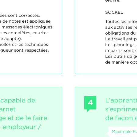
œuvre.
SOCKEL
ées sont correctes.
e de notes est appliquée.
Toutes les info
s messages électroniques
aux activités r
ses complètes, courtes
obligations du 
re adapté).
Le travail est p
elles et les techniques
Les plannings, l
igueur sont respectées.
impartis sont r
Les outils de 
de manière opt
 capable de
L’apprent
4
carnet
s'exprime
e et de le faire
de façon 
n employeur /
Maximale Pu