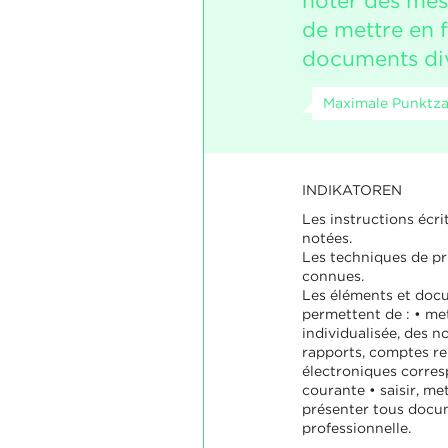
noter des mes
de mettre en 
documents div
Maximale Punktzah
INDIKATOREN
Les instructions écri
notées.
Les techniques de pr
connues.
Les éléments et doc
permettent de : • met
individualisée, des n
rapports, comptes r
électroniques corres
courante • saisir, me
présenter tous docu
professionnelle.