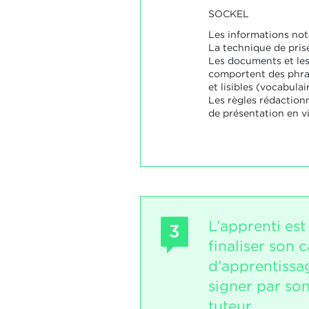
SOCKEL
Les informations not
La technique de pris
Les documents et le
comportent des phra
et lisibles (vocabulai
Les règles rédactionn
de présentation en v
L’apprenti est
3
finaliser son 
d’apprentissag
signer par so
tuteur.