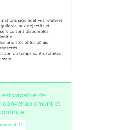
rmations significatives relatives
égulières, aux objectifs et
service sont disponibles.
lanifié.
es priorités et les délais
espectés.
gestion du temps sont exploités
imale.
i est capable de
r convenablement et
continue.
nktzahl: 12