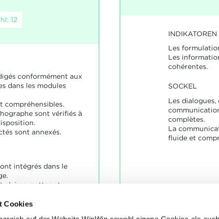
l: 12
INDIKATOREN
Les formulation
Les informati
cohérentes.
édigés conformément aux
s dans les modules
SOCKEL
Les dialogues,
t compréhensibles.
communications
thographe sont vérifiés à
complètes.
isposition.
La communicati
tés sont annexés.
fluide et comp
ont intégrés dans le
ge.
 claires, nettes et
cales et orthographiques
t Cookies