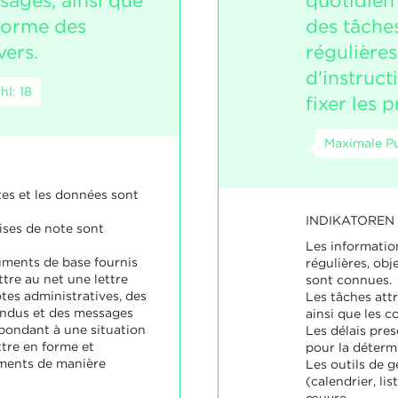
sages, ainsi que
quotidien
forme des
des tâches
ers.
régulières 
d'instruct
l: 18
fixer les p
Maximale Pu
tes et les données sont
INDIKATOREN
ises de note sont
Les informatio
uments de base fournis
régulières, obj
tre au net une lettre
sont connues.
otes administratives, des
Les tâches attr
endus et des messages
ainsi que les 
pondant à une situation
Les délais pres
ttre en forme et
pour la détermi
ments de manière
Les outils de 
(calendrier, li