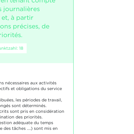
 en tenant compte
 journalières
et, à partir
ions précises, de
riorités.
nktzahl: 18
ns nécessaires aux activités
ectifs et obligations du service
ibuées, les périodes de travail,
congés sont déterminés.
crits sont pris en considération
nation des priorités.
gestion adéquate du temps
ste des tâches ….) sont mis en