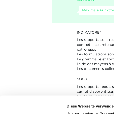
Maximale Punktzah
INDIKATOREN
Les rapports sont r
compétences retenue
patronaux.
Les formulations son
La grammaire et l'or
l'aide des moyens à d
Les documents collec
SOCKEL
Les rapports requis s
carnet d’apprentissa
Les formulations sont
précises.
Les règles grammati
Diese Webseite verwende
sont appliquées.