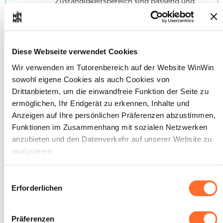
Zuständigkeitsbereich sind passend und
ergeben Sinn.
Die Erklärungen sind passend und ergeben
Sinn.
Die genannten Kriterien sind weitgehend
berücksichtigt.
Diese Webseite verwendet Cookies
Wir verwenden im Tutorenbereich auf der Website WinWin
sowohl eigene Cookies als auch Cookies von
Drittanbietern, um die einwandfreie Funktion der Seite zu
ermöglichen, Ihr Endgerät zu erkennen, Inhalte und
Der/Die Auszubildende ist in
3
Anzeigen auf Ihre persönlichen Präferenzen abzustimmen,
der Lage mit Angehörigen und
Funktionen im Zusammenhang mit sozialen Netzwerken
weiteren Bezugspersonen im
anzubieten und den Datenverkehr auf unserer Website zu
sozialpädagogischen Alltag
analysieren.
zusammen zu arbeiten und
passt seine/ihre
Über dieses Banner können Sie die Cookies nach Belieben
Einwilligungsauswahl
Kommunikation
akzeptieren, ablehnen oder konfigurieren. Davon
Erforderlichen
situationsgerecht an.
ausgenommen sind Cookies, die für die Funktion der
Website unbedingt erforderlich sind. Eine Beschreibung der
Präferenzen
Maximale Punktzahl: 6
verschiedenen Cookies finden sie oben unter „Details“.