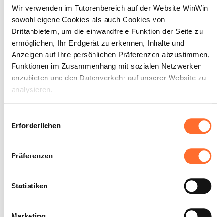
Wir verwenden im Tutorenbereich auf der Website WinWin
professionell zu empfangen,
sowohl eigene Cookies als auch Cookies von
sich um ihn zu kümmern, eine
Drittanbietern, um die einwandfreie Funktion der Seite zu
Maniküre durchzuführen und
ermöglichen, Ihr Endgerät zu erkennen, Inhalte und
ihm 2 Produkte zu empfehlen
Anzeigen auf Ihre persönlichen Präferenzen abzustimmen,
und zu verkaufen.
Funktionen im Zusammenhang mit sozialen Netzwerken
anzubieten und den Datenverkehr auf unserer Website zu
Maximale Punktzahl: 18
analysieren.
Über dieses Banner können Sie die Cookies nach Belieben
Einwilligungsauswahl
akzeptieren, ablehnen oder konfigurieren. Davon
INDIKATOREN
Erforderlichen
ausgenommen sind Cookies, die für die Funktion der
Der Auszubildende wendet die Regeln
Website unbedingt erforderlich sind. Eine Beschreibung der
der Höflichkeit und des Benehmens an.
Präferenzen
Der Auszubildende schafft eine
verschiedenen Cookies finden sie oben unter „Details“.
Wohlfühlatmosphäre.
Der Auszubildende führt die
Wir weisen darauf hin, dass die Navigation auf der Website
Schönheitsbehandlungen unter
Statistiken
und bestimmte Funktionen (z. B. Abspielen von Videos,
Berücksichtigung des
Arbeitsauftrags, der Wünsche des
Teilen von Inhalten in sozialen Netzwerken, Speichern von
Kunden sowie der Informationen
Marketing