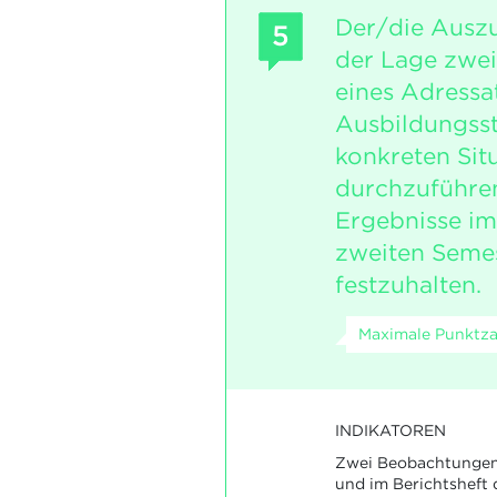
Der/die Auszu
5
der Lage zwe
eines Adressa
Ausbildungsste
konkreten Sit
durchzuführe
Ergebnisse im
zweiten Semest
festzuhalten.
Maximale Punktzah
INDIKATOREN
Zwei Beobachtungen
und im Berichtsheft