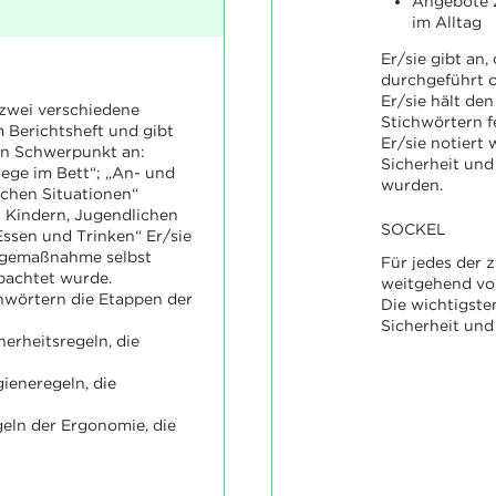
Angebote 
im Alltag
Er/sie gibt an,
durchgeführt 
Er/sie hält de
 zwei verschiedene
Stichwörtern f
Berichtsheft und gibt
Er/sie notiert
en Schwerpunkt an:
Sicherheit un
ege im Bett“; „An- und
wurden.
schen Situationen“
 Kindern, Jugendlichen
SOCKEL
ssen und Trinken“ Er/sie
legemaßnahme selbst
Für jedes der 
bachtet wurde.
weitgehend vol
chwörtern die Etappen der
Die wichtigste
Sicherheit und
herheitsregeln, die
gieneregeln, die
geln der Ergonomie, die