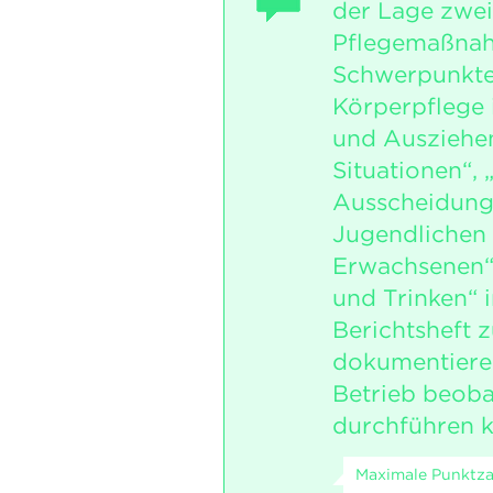
der Lage zwei
Pflegemaßnah
Schwerpunkte
Körperpflege 
und Ausziehen
Situationen“, 
Ausscheidunge
Jugendlichen
Erwachsenen“
und Trinken“ 
Berichtsheft 
dokumentieren
Betrieb beob
durchführen k
Maximale Punktzah