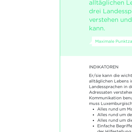
alltäglichen L
drei Landess
verstehen un
kann.
Maximale Punktzah
INDIKATOREN
Er/sie kann die wich
alltäglichen Lebens i
Landessprachen in de
Adressaten verstehe
Kommunikation benu
muss Luxemburgisch 
Alles rund um Ma
Alles rund um d
Alles rund um di
Einfache Begrif
der Hilfestellung