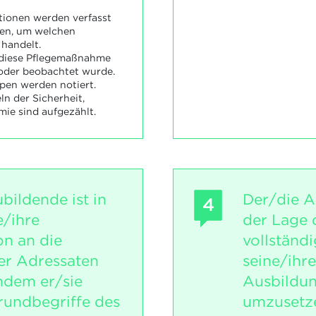
ionen werden verfasst
en, um welchen
handelt.
ob diese Pflegemaßnahme
 oder beobachtet wurde.
pen werden notiert.
ln der Sicherheit,
ie sind aufgezählt.
bildende ist in
Der/die A
4
e/ihre
der Lage 
n an die
vollständ
er Adressaten
seine/ihre
ndem er/sie
Ausbildun
rundbegriffe des
umzusetz