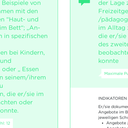
 Beispiele von
der Lage 
men mit den
Freizeitg
n “Haut- und
/pädagog
im Bett“; „An-
im Alltag
 in spezifischen
die er/si
„
des zweit
n bei Kindern,
beobacht
 und
konnte
 oder „ Essen
Maximale Pu
in seinem/ihrem
zu
, die er/sie im
INDIKATOREN
achten oder
Er/sie dokumen
onnte.
Angebote im Be
jeweiligen Sch
Angebote z
l: 12