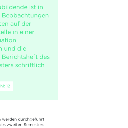
bildende ist in
i Beobachtungen
ten auf der
lle in einer
uation
n und die
 Berichtsheft des
ers schriftlich
l: 12
 werden durchgeführt
 des zweiten Semesters