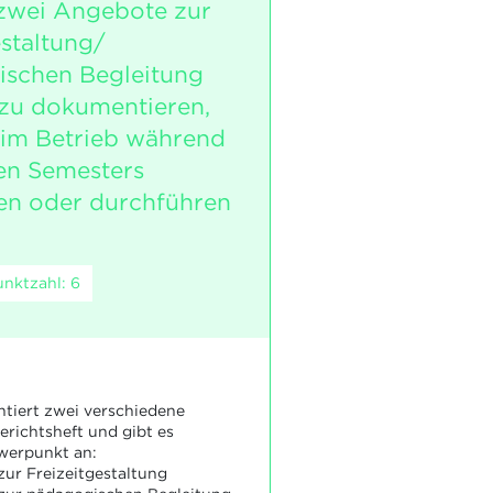
zwei Angebote zur
estaltung/
ischen Begleitung
 zu dokumentieren,
e im Betrieb während
en Semesters
en oder durchführen
nktzahl: 6
tiert zwei verschiedene
richtsheft und gibt es
werpunkt an:
ur Freizeitgestaltung