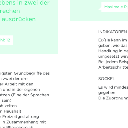
ebens in zwei der
Maximale Pu
prechen
d ausdrücken
INDIKATOREN
l: 12
Er/sie kann im
geben, wie das
Handlung in de
umgesetzt wir
Bei jedem Beisp
Arbeitsschritt
tigsten Grundbegriffe des
n zwei der drei
SOCKEL
r Arbeit mit den
Es wird mindes
n und in der eigenen
gegeben.
tzen (Eine der Sprachen
Die Zuordnung 
sein):
hlzeiten
en Haushalt
e Freizeitgestaltung
fe in Zusammenhang mit
 im Pflegebereich