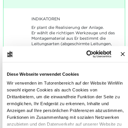
INDIKATOREN
Er plant die Realisierung der Anlage.
Er wählt die richtigen Werkzeuge und das
Montagematerial aus Er bestimmt die
Leitungsarten (abgeschirmte Leitungen,
Querschnitte und Farben der Leitungen).
Er führt eine fachgerechte Verdrahtung
durch.
Er programmiert die SPS unter Anleitung.
Er erklärt die Funktionsweise des
Diese Webseite verwendet Cookies
Programmes.
Wir verwenden im Tutorenbereich auf der Website WinWin
SOCKEL
sowohl eigene Cookies als auch Cookies von
Die indikatorbezogenen typischen
Drittanbietern, um die einwandfreie Funktion der Seite zu
Aufgabenstellungen sind zufriedenstellend
ermöglichen, Ihr Endgerät zu erkennen, Inhalte und
gelöst.
Anzeigen auf Ihre persönlichen Präferenzen abzustimmen,
Funktionen im Zusammenhang mit sozialen Netzwerken
anzubieten und den Datenverkehr auf unserer Website zu