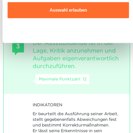
Aufgabenstellungen sind zufriedenstellend
Website klicken.
gelöst.
Auswahl erlauben
Ausführlichere Informationen darüber, wie wir Cookies
nutzen und wie wir mit Ihren personenbezogenen Daten
Ablehnen
umgehen, finden sie in unserer
Charta zur Nutzung von
Cookies
und
unserer Datenschutzrichtlinie.
Der Auszubildende ist in der
3
Lage, Kritik anzunehmen und
Aufgaben eigenverantwortlich
durchzuführen.
Maximale Punktzahl: 12
INDIKATOREN
Er beurteilt die Ausführung seiner Arbeit,
stellt gegebenenfalls Abweichungen fest
und bestimmt Korrekturmaßnahmen.
Er lässt seine Erkenntnisse in sein