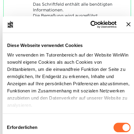
Das Schriftfeld enthält alle benötigten
Informationen.
Die Bemaßung wird ausgeführt.
Die geleistete Arbeit entspricht den
Vorgaben.
SOCKEL
Diese Webseite verwendet Cookies
Die Stricharten werden überwiegend
fachgerecht angewendet. (Die Stricharten
Wir verwenden im Tutorenbereich auf der Website WinWin
sind zu 85% richtig. Mindestens ein Fehler
sowohl eigene Cookies als auch Cookies von
ist zulässig.) Die Strichstärken werden
Drittanbietern, um die einwandfreie Funktion der Seite zu
überwiegend fachgerecht angewendet.
(Die Strichstärken sind zu 85% richtig.
ermöglichen, Ihr Endgerät zu erkennen, Inhalte und
Mindestens ein Fehler ist zulässig.)
Anzeigen auf Ihre persönlichen Präferenzen abzustimmen,
Fehlende Linien werden in beiden Fällen
Funktionen im Zusammenhang mit sozialen Netzwerken
als falsch angesehen.
anzubieten und den Datenverkehr auf unserer Website zu
Die maßgebenden Symbole werden
verwendet und sind korrekt angeordnet.
analysieren.
Alle erforderlichen Inhalte sind vorhanden
(mindestens Maßstab, Name des
Über dieses Banner können Sie die Cookies nach Belieben
Einwilligungsauswahl
Zeichners, Name der Zeichnung).
akzeptieren, ablehnen oder konfigurieren. Davon
Das Schriftfeld ist fachgerecht dargestellt.
Erforderlichen
Die Maßzahlen sind korrekt und sauber
ausgenommen sind Cookies, die für die Funktion der