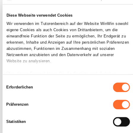
INDIKATOREN
Diese Webseite verwendet Cookies
Wir verwenden im Tutorenbereich auf der Website WinWin sowohl
Der Auszubildende ist in der Lage, • seine
Arbeit einzuteilen • sich die für die
eigene Cookies als auch Cookies von Drittanbietern, um die
Erfüllung seiner Aufgabe erforderlichen
einwandfreie Funktion der Seite zu ermöglichen, Ihr Endgerät zu
Informationen zu beschaffen • die
erkennen, Inhalte und Anzeigen auf Ihre persönlichen Präferenzen
benötigte Arbeitszeit einzuschätzen
abzustimmen, Funktionen im Zusammenhang mit sozialen
Netzwerken anzubieten und den Datenverkehr auf unserer
SOCKEL
Website zu analysieren.
Die stichhaltigen Informationen werden
gesammelt.
Über dieses Banner können Sie die Cookies nach Belieben
Die Aufgabe ist innerhalb einer
akzeptieren, ablehnen oder konfigurieren. Davon ausgenommen
Einwilligungsauswahl
angemessenen Frist durchführbar.
sind Cookies, die für die Funktion der Website unbedingt
Erforderlichen
erforderlich sind. Eine Beschreibung der verschiedenen Cookies
finden sie oben unter „Details“.
Präferenzen
Wir weisen darauf hin, dass die Navigation auf der Website und
bestimmte Funktionen (z. B. Abspielen von Videos, Teilen von
Der Auszubildende ist in der
Statistiken
3
Inhalten in sozialen Netzwerken, Speichern von bevorzugten
Lage, eine komplexe Aufgabe
Einstellungen für das Abspielen von Videos, Personalisierung der