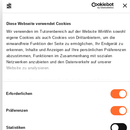
selbstständig zu organisieren
und einzuteilen.
Maximale Punktzahl: 12
Diese Webseite verwendet Cookies
Wir verwenden im Tutorenbereich auf der Website WinWin sowohl
eigene Cookies als auch Cookies von Drittanbietern, um die
einwandfreie Funktion der Seite zu ermöglichen, Ihr Endgerät zu
INDIKATOREN
erkennen, Inhalte und Anzeigen auf Ihre persönlichen Präferenzen
abzustimmen, Funktionen im Zusammenhang mit sozialen
Der Auszubildende ist in der Lage, • seine
Arbeit einzuteilen • sich die für die
Netzwerken anzubieten und den Datenverkehr auf unserer
Erfüllung seiner Aufgabe erforderlichen
Website zu analysieren.
Informationen zu beschaffen • die
benötigte Arbeitszeit einzuschätzen
Über dieses Banner können Sie die Cookies nach Belieben
akzeptieren, ablehnen oder konfigurieren. Davon ausgenommen
Einwilligungsauswahl
SOCKEL
sind Cookies, die für die Funktion der Website unbedingt
Erforderlichen
erforderlich sind. Eine Beschreibung der verschiedenen Cookies
Die stichhaltigen Informationen werden
gesammelt.
finden sie oben unter „Details“.
Die geplante Aufgabe ist innerhalb einer
Präferenzen
angemessenen Frist durchführbar.
Wir weisen darauf hin, dass die Navigation auf der Website und
bestimmte Funktionen (z. B. Abspielen von Videos, Teilen von
Statistiken
Inhalten in sozialen Netzwerken, Speichern von bevorzugten