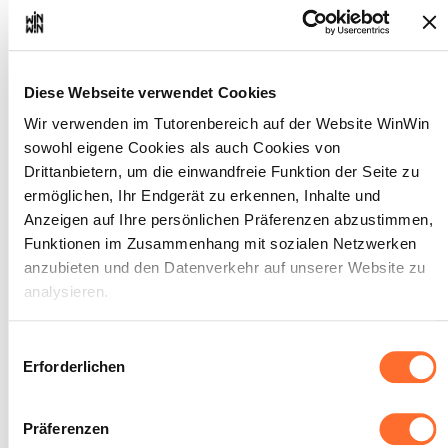
Maximale Punktzahl: 12
Diese Webseite verwendet Cookies
INDIKATOREN
Wir verwenden im Tutorenbereich auf der Website WinWin
Der Auszubildende ist in der Lage: • seine
sowohl eigene Cookies als auch Cookies von
Arbeit einzuteilen • sich die für die
Drittanbietern, um die einwandfreie Funktion der Seite zu
Erfüllung seiner Aufgabe erforderlichen
ermöglichen, Ihr Endgerät zu erkennen, Inhalte und
Informationen zu beschaffen • die
benötigte Arbeitszeit einzuschätzen
Anzeigen auf Ihre persönlichen Präferenzen abzustimmen,
Funktionen im Zusammenhang mit sozialen Netzwerken
SOCKEL
anzubieten und den Datenverkehr auf unserer Website zu
Die vorgegebene Struktur wird
analysieren.
eingehalten. Die stichhaltigen
Informationen werden gesammelt.
Über dieses Banner können Sie die Cookies nach Belieben
Die geplante Aufgabe ist innerhalb einer
Einwilligungsauswahl
angemessenen Frist durchführbar.
akzeptieren, ablehnen oder konfigurieren. Davon
Erforderlichen
ausgenommen sind Cookies, die für die Funktion der
Website unbedingt erforderlich sind. Eine Beschreibung der
Präferenzen
verschiedenen Cookies finden sie oben unter „Details“.