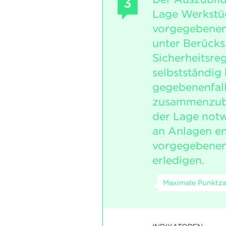
3
Lage Werkstüc
vorgegebenen
unter Berücks
Sicherheitsre
selbstständig
gegebenenfal
zusammenzubau
der Lage not
an Anlagen e
vorgegebene
erledigen.
Maximale Punktza