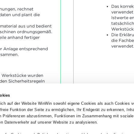
Das korre
hnungen, rechnet
verwendet 
daten und plant die
Istwerte e
tatsächlic
material aus und bedient
Werkstück
schinen ordnungsgemäß.
Die Erklär
teile anhand fertiger
die Fachbe
verwendet
ner Anlage entsprechend
usammen.
en Werkstücke wurden
den Sicherheitsregeln
entsprechen größtenteils
en Angaben.
okies
aute Anlage ist
nd entspricht
ich auf der Website WinWin sowohl eigene Cookies als auch Cookies v
n vorgegebenen Angaben.
dfreie Funktion der Seite zu ermöglichen, Ihr Endgerät zu erkennen, Inh
hen Präferenzen abzustimmen, Funktionen im Zusammenhang mit soziale
n Datenverkehr auf unserer Website zu analysieren.