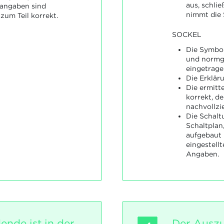
aus, schli
angaben sind
nimmt die 
zum Teil korrekt.
SOCKEL
Die Symbol
und normge
eingetrage
Die Erklär
Die ermitt
korrekt, d
nachvollzi
Die Schal
Schaltplan
aufgebaut 
eingestell
Angaben.
ende ist in der
Der Auszu