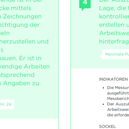
4
ke mittels
Lage, die 
 Zeichnungen
kontrollie
ichtigung der
erstellen 
geln
Arbeitswei
 herzustellen und
hinterfrag
ls
Maximale Pu
en. Er ist in
wendige Arbeiten
ntsprechend
INDIKATOREN
n Angaben zu
Die Messu
ausgeführt
Messberich
Der Auszub
hl: 24
Arbeitswe
die erforde
SOCKEL