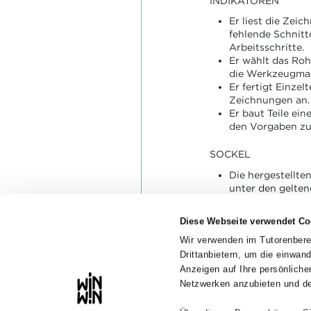
INDIKATOREN
Er liest die Zeic
fehlende Schnitt
Arbeitsschritte.
Er wählt das Roh
die Werkzeugma
Er fertigt Einzel
Zeichnungen an.
Er baut Teile ei
den Vorgaben z
SOCKEL
Die hergestellt
unter den gelten
hergestellt und 
den vorgegeben
Diese Webseite verwendet Co
Die zusammengeb
funktionsfähig u
Wir verwenden im Tutorenbere
größtenteils de
Drittanbietern, um die einwan
Anzeigen auf Ihre persönlic
Netzwerken anzubieten und de