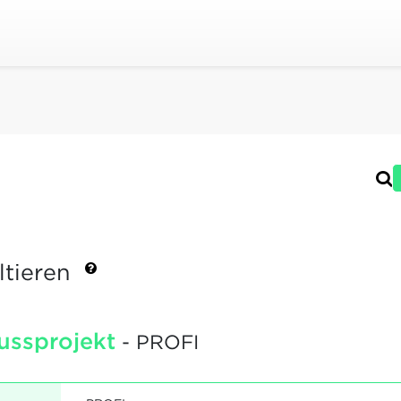
ltieren
ussprojekt
- PROFI