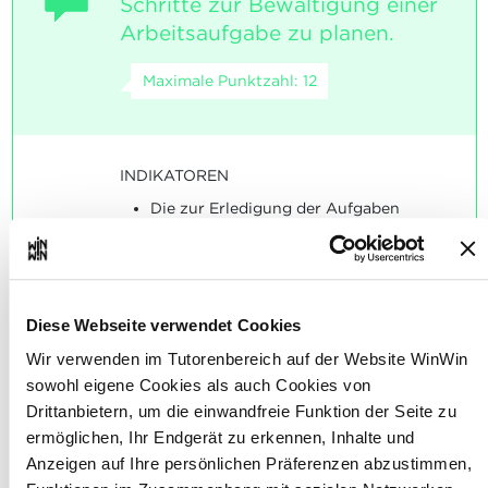
Schritte zur Bewältigung einer
Arbeitsaufgabe zu planen.
Maximale Punktzahl: 12
INDIKATOREN
Die zur Erledigung der Aufgaben
erforderlichen Schritte werden dem
Prüfer erklärt.
Die erforderlichen Materialien, Geräte,
Maschinen, Werkzeuge, Hilfsstoffe etc.
werden schriftlich festgehalten und
Diese Webseite verwendet Cookies
zusammengestellt.
Wir verwenden im Tutorenbereich auf der Website WinWin
SOCKEL
sowohl eigene Cookies als auch Cookies von
Die Planung ist sachgerecht und
Drittanbietern, um die einwandfreie Funktion der Seite zu
vollständig.
ermöglichen, Ihr Endgerät zu erkennen, Inhalte und
Die Material- und Werkzeuglisten sind
Anzeigen auf Ihre persönlichen Präferenzen abzustimmen,
vollständig.