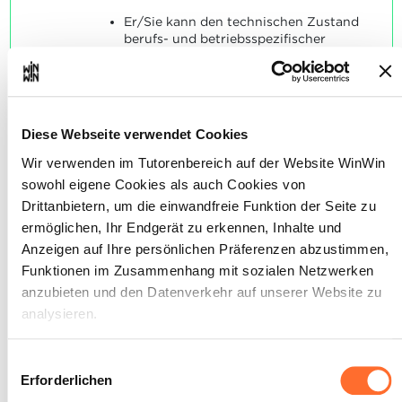
Er/Sie kann den technischen Zustand
berufs- und betriebsspezifischer
Werkzeuge erkennen.
Er/Sie kann berufs- und
betriebsspezifische Werkzeuge gemäß
ihrer Handhabung und Gebrauch
aussuchen.
Diese Webseite verwendet Cookies
SOCKEL
Wir verwenden im Tutorenbereich auf der Website WinWin
sowohl eigene Cookies als auch Cookies von
Die Zustände der Werkzeuge werden
korrekt erkannt.
Drittanbietern, um die einwandfreie Funktion der Seite zu
Die Werkzeuge werden ihrem
ermöglichen, Ihr Endgerät zu erkennen, Inhalte und
richtigen Anwendungsgebiet
Anzeigen auf Ihre persönlichen Präferenzen abzustimmen,
zugeordnet.
Funktionen im Zusammenhang mit sozialen Netzwerken
anzubieten und den Datenverkehr auf unserer Website zu
analysieren.
Über dieses Banner können Sie die Cookies nach Belieben
Einwilligungsauswahl
- Er/Sie handelt
akzeptieren, ablehnen oder konfigurieren. Davon
Erforderlichen
2
umweltschonend beim
ausgenommen sind Cookies, die für die Funktion der