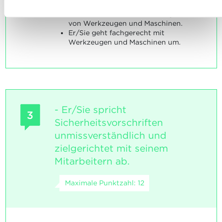
umgehen, finden sie in unserer
Charta zur Nutzung von
um.
Er/Sie beschreibt die Wirkungsweise
Cookies
und
unserer Datenschutzrichtlinie.
von Werkzeugen und Maschinen.
Er/Sie geht fachgerecht mit
Werkzeugen und Maschinen um.
- Er/Sie spricht
3
Sicherheitsvorschriften
unmissverständlich und
zielgerichtet mit seinem
Mitarbeitern ab.
Maximale Punktzahl: 12