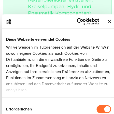
Kreiselpumpen, Hydr. und
Pneumatik Komponenten).
Maximale Punktzahl: 6
Diese Webseite verwendet Cookies
INDIKATOREN
Wir verwenden im Tutorenbereich auf der Website WinWin
sowohl eigene Cookies als auch Cookies von
Der Auszubildende erhält technische
Dokumentationen. Der Auszubildende
Drittanbietern, um die einwandfreie Funktion der Seite zu
erhält eine Aufgabenstellung und führt
ermöglichen, Ihr Endgerät zu erkennen, Inhalte und
diese unter Zeitvorgabe durch.
Anzeigen auf Ihre persönlichen Präferenzen abzustimmen,
Funktionen im Zusammenhang mit sozialen Netzwerken
SOCKEL
anzubieten und den Datenverkehr auf unserer Website zu
Die Aufgabenstellung wurde zu 60%
analysieren.
fachlich korrekt und im Zeitrahmen
ausgeführt.
Über dieses Banner können Sie die Cookies nach Belieben
Einwilligungsauswahl
akzeptieren, ablehnen oder konfigurieren. Davon
Erforderlichen