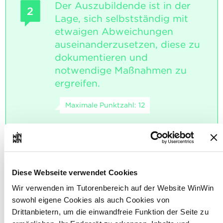
Der Auszubildende ist in der
2
Lage, sich selbstständig mit
etwaigen Abweichungen
auseinanderzusetzen, diese zu
dokumentieren und
notwendige Maßnahmen zu
ergreifen.
Maximale Punktzahl: 12
INDIKATOREN
Er/Sie dokumentiert Abweichungen
Diese Webseite verwendet Cookies
richtig.
Er/Sie ist in der Lage korrektive
Wir verwenden im Tutorenbereich auf der Website WinWin
Maßnahmen zu ergreifen, so dass die
sowohl eigene Cookies als auch Cookies von
Maschine/Anlage wieder
betriebsbereit ist.
Drittanbietern, um die einwandfreie Funktion der Seite zu