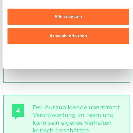
Sie können Ihre Zustimmung jederzeit anpassen oder
INDIKATOREN
Alle zulassen
widerrufen, indem Sie auf das indem Sie auf das
Er/Sie ist in der Lage eine
schwebende Symbol unten links auf jeder Seite der
vorgegebene Arbeit in logische
Website klicken.
Arbeitsschritte zu gliedern und diese
Auswahl erlauben
Reihenfolge zu erklären.
Ausführlichere Informationen darüber, wie wir Cookies
SOCKEL
nutzen und wie wir mit Ihren personenbezogenen Daten
Ablehnen
umgehen, finden sie in unserer
Charta zur Nutzung von
Die Arbeitsschritte sind erkannt und
logisch gegliedert.
Cookies
und
unserer Datenschutzrichtlinie.
Der Auszubildende übernimmt
4
Verantwortung im Team und
kann sein eigenes Verhalten
kritisch einschätzen.