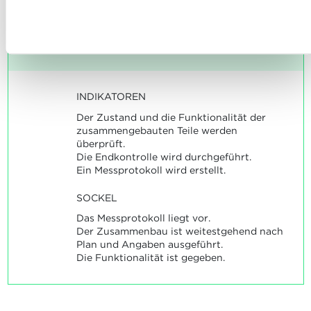
Maße zu kontrollieren.
nutzen und wie wir mit Ihren personenbezogenen Daten
Ablehnen
umgehen, finden sie in unserer
Charta zur Nutzung von
Maximale Punktzahl: 12
Cookies
und
unserer Datenschutzrichtlinie.
INDIKATOREN
Der Zustand und die Funktionalität der
zusammengebauten Teile werden
überprüft.
Die Endkontrolle wird durchgeführt.
Ein Messprotokoll wird erstellt.
SOCKEL
Das Messprotokoll liegt vor.
Der Zusammenbau ist weitestgehend nach
Plan und Angaben ausgeführt.
Die Funktionalität ist gegeben.