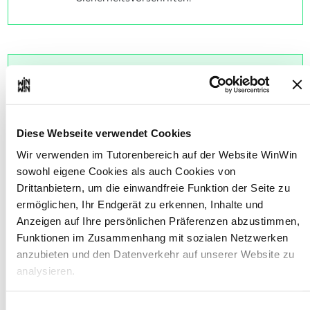
Der Auszubildende ist in der
2
Lage, Werkstücke mit
angemessenem
Diese Webseite verwendet Cookies
Schwierigkeitsgrad
selbstständig herzustellen. Der
Wir verwenden im Tutorenbereich auf der Website WinWin
Auszubildende ist in der Lage,
sowohl eigene Cookies als auch Cookies von
Drittanbietern, um die einwandfreie Funktion der Seite zu
die ihm zur Verfügung
ermöglichen, Ihr Endgerät zu erkennen, Inhalte und
stehende Zeit im Hinblick auf
Anzeigen auf Ihre persönlichen Präferenzen abzustimmen,
fristgerechte Fertigstellung
Funktionen im Zusammenhang mit sozialen Netzwerken
einzuteilen.
anzubieten und den Datenverkehr auf unserer Website zu
analysieren.
Maximale Punktzahl: 24
Über dieses Banner können Sie die Cookies nach Belieben
Einwilligungsauswahl