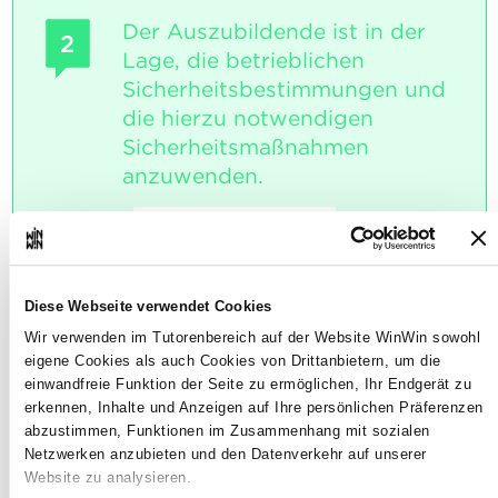
Der Auszubildende ist in der
2
Lage, die betrieblichen
Sicherheitsbestimmungen und
die hierzu notwendigen
Sicherheitsmaßnahmen
anzuwenden.
Maximale Punktzahl: 18
Diese Webseite verwendet Cookies
INDIKATOREN
Wir verwenden im Tutorenbereich auf der Website WinWin sowohl
Er / Sie beschreibt die allgemeinen und
eigene Cookies als auch Cookies von Drittanbietern, um die
betriebsspezifischen
einwandfreie Funktion der Seite zu ermöglichen, Ihr Endgerät zu
Sicherheitsbestimmungen und
erkennen, Inhalte und Anzeigen auf Ihre persönlichen Präferenzen
Vorkehrungen. Er / Sie ist in der Lage
abzustimmen, Funktionen im Zusammenhang mit sozialen
einen ausgewählten Arbeitsplatz
Netzwerken anzubieten und den Datenverkehr auf unserer
sicherheitstechnisch zu bewerten Er / Sie
Website zu analysieren.
ist in der Lage einen ausgewählten