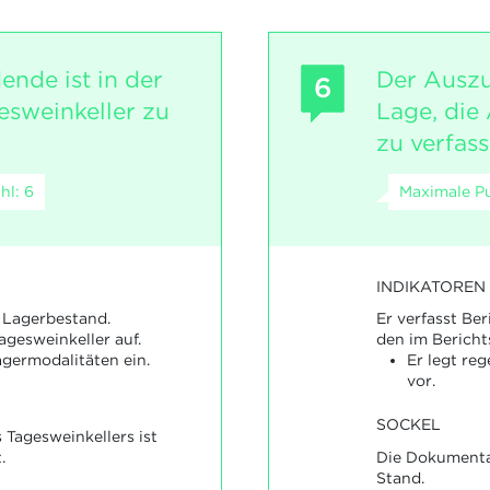
ende ist in der
Der Auszu
6
esweinkeller zu
Lage, die
zu verfass
hl: 6
Maximale Pu
INDIKATOREN
 Lagerbestand.
Er verfasst Be
Tagesweinkeller auf.
den im Bericht
agermodalitäten ein.
Er legt reg
vor.
SOCKEL
 Tagesweinkellers ist
.
Die Dokumenta
Stand.