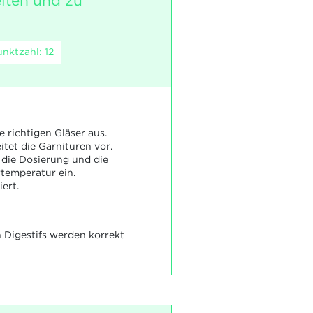
iten und zu
nktzahl: 12
e richtigen Gläser aus.
itet die Garnituren vor.
t die Dosierung und die
rtemperatur ein.
iert.
n Digestifs werden korrekt