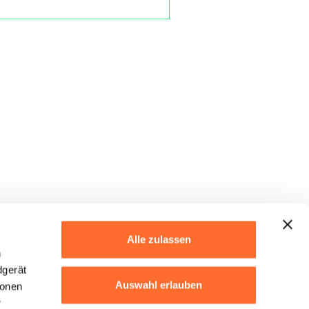
Alle zulassen
h
dgerät
Auswahl erlauben
ionen
r