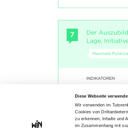
Der Auszubild
7
Lage, Initiativ
Maximale Punktza
INDIKATOREN
Er organisiert se
Er greift et
Diese Webseite verwende
vor.
Wir verwenden im Tutoren
SOCKEL
Cookies von Drittanbietern
Die Autonomie am Arb
zu erkennen, Inhalte und 
gewährleistet.
im Zusammenhang mit sozi