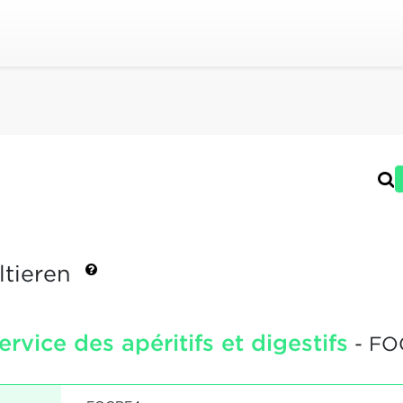
ltieren
rvice des apéritifs et digestifs
- FO