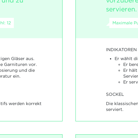
 und zu
vorzubere
servieren.
l: 12
Maximale Pu
INDIKATOREN
tigen Gläser aus.
Er wählt di
ie Garnituren vor.
Er bere
Dosierung und die
Er häl
ratur ein.
Servie
Er serv
SOCKEL
itifs werden korrekt
Die klassische
serviert.