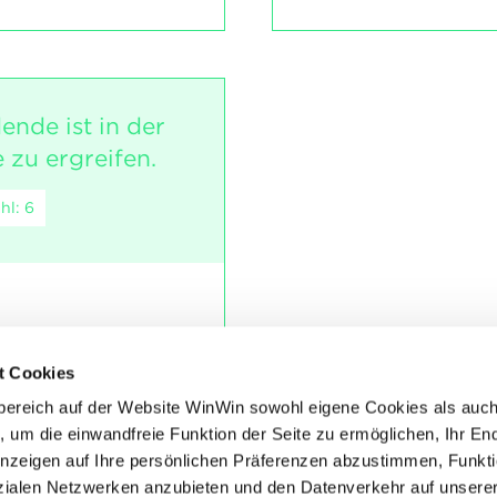
ende ist in der
e zu ergreifen.
hl: 6
inen Arbeitsplatz.
waigen Lagerengpässen
t Cookies
bereich auf der Website WinWin sowohl eigene Cookies als auc
, um die einwandfreie Funktion der Seite zu ermöglichen, Ihr En
eitsplatz ist
Anzeigen auf Ihre persönlichen Präferenzen abzustimmen, Funkt
alen Netzwerken anzubieten und den Datenverkehr auf unsere