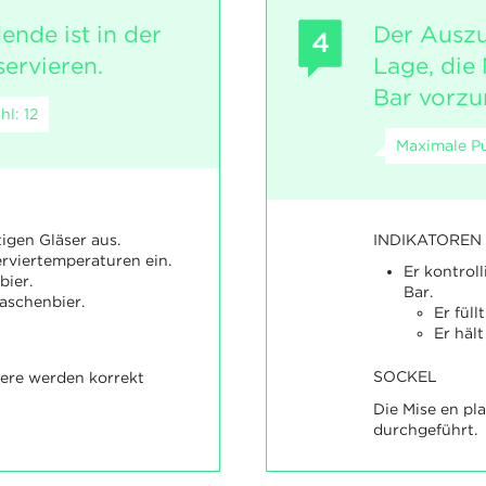
ende ist in der
Der Auszu
4
servieren.
Lage, die 
Bar vorz
l: 12
Maximale Pu
INDIKATOREN
tigen Gläser aus.
erviertemperaturen ein.
Er kontrol
bier.
Bar.
laschenbier.
Er füll
Er häl
SOCKEL
iere werden korrekt
Die Mise en pla
durchgeführt.