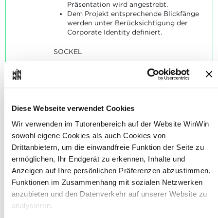
Präsentation wird angestrebt.
Dem Projekt entsprechende Blickfänge
werden unter Berücksichtigung der
Corporate Identity definiert.
SOCKEL
Der Stand ist aus allen Blickwinkeln
optimal und harmonisch aufgebaut.
Die Blickfänge und -zonen sind dem
Stand entsprechend optimal platziert.
Die CI wurde berücksichtigt.
Diese Webseite verwendet Cookies
Wir verwenden im Tutorenbereich auf der Website WinWin
sowohl eigene Cookies als auch Cookies von
Drittanbietern, um die einwandfreie Funktion der Seite zu
ermöglichen, Ihr Endgerät zu erkennen, Inhalte und
Der Auszubildende ist in der
Anzeigen auf Ihre persönlichen Präferenzen abzustimmen,
5
Lage, das definierte Material
Funktionen im Zusammenhang mit sozialen Netzwerken
(Holz, Papier, Karton, Stoff,
anzubieten und den Datenverkehr auf unserer Website zu
analysieren.
Metall, Plexiglas, Kunststoff