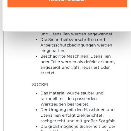
Die Materialeigenschaften sind
bekannt.
Ausführlichere Informationen darüber, wie wir Cookies
Die entsprechenden Werkzeuge
nutzen und wie wir mit Ihren personenbezogenen Daten
werden fachgerecht eingesetzt.
Ablehnen
Die Regeln zu sachgerechtem Einsatz
umgehen, finden sie in unserer
Charta zur Nutzung von
und Pflege der benötigten Maschinen
Cookies
und
unserer Datenschutzrichtlinie.
und Utensilien werden angewendet.
Die Sicherheitsvorschriften und
Arbeitsschutzbedingungen werden
eingehalten.
Beschädigte Maschinen, Utensilien
oder Teile werden als defekt erkannt,
angezeigt und ggfs. repariert oder
ersetzt.
SOCKEL
Das Material wurde sauber und
rationell mit den passenden
Werkzeugen bearbeitet.
Der Umgang mit den Maschinen und
Utensilien erfolgt zielgerichtet,
sachgerecht und mit großer Sorgfalt.
Die größtmögliche Sicherheit bei der