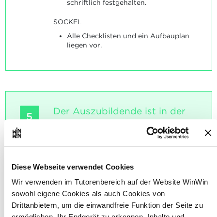
schriftlich festgehalten.
SOCKEL
Alle Checklisten und ein Aufbauplan
liegen vor.
Der Auszubildende ist in der
5
Lage, Größe und Volumen
festzulegen, alle Planzahlen
mit einzubeziehen um
anschließend Idee und
Diese Webseite verwendet Cookies
Konzept der Gestaltung mit
Wir verwenden im Tutorenbereich auf der Website WinWin
Hilfe einer Perspektivskizze
sowohl eigene Cookies als auch Cookies von
sowie eines maßstabgetreuen
Drittanbietern, um die einwandfreie Funktion der Seite zu
Modells zu visualisieren.
ermöglichen, Ihr Endgerät zu erkennen, Inhalte und