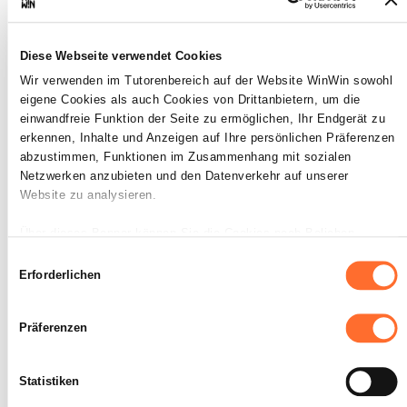
Die verschiedenen Materialien sind
bekannt.
Die verschiedenen Materialien werden
Diese Webseite verwendet Cookies
entsprechend ihrer Eigenschaften
Wir verwenden im Tutorenbereich auf der Website WinWin sowohl
bearbeitet.
eigene Cookies als auch Cookies von Drittanbietern, um die
Die entsprechenden Utensilien werden
einwandfreie Funktion der Seite zu ermöglichen, Ihr Endgerät zu
bereitgestellt.
erkennen, Inhalte und Anzeigen auf Ihre persönlichen Präferenzen
Die Grundlagen der
abzustimmen, Funktionen im Zusammenhang mit sozialen
Flächenberechnung werden
angewendet.
Netzwerken anzubieten und den Datenverkehr auf unserer
Website zu analysieren.
SOCKEL
Über dieses Banner können Sie die Cookies nach Belieben
Die Utensilien werden beherrscht und
akzeptieren, ablehnen oder konfigurieren. Davon ausgenommen
ihrer Bestimmung entsprechend
Einwilligungsauswahl
sind Cookies, die für die Funktion der Website unbedingt
angewendet.
Erforderlichen
Das Material wurde den Berechnungen
erforderlich sind. Eine Beschreibung der verschiedenen Cookies
entsprechend korrekt und rational
finden sie oben unter „Details“.
zugeschnitten.
Präferenzen
Der anfallende Verschnitt ist minimal.
Wir weisen darauf hin, dass die Navigation auf der Website und
bestimmte Funktionen (z. B. Abspielen von Videos, Teilen von
Statistiken
Inhalten in sozialen Netzwerken, Speichern von bevorzugten
Einstellungen für das Abspielen von Videos, Personalisierung der