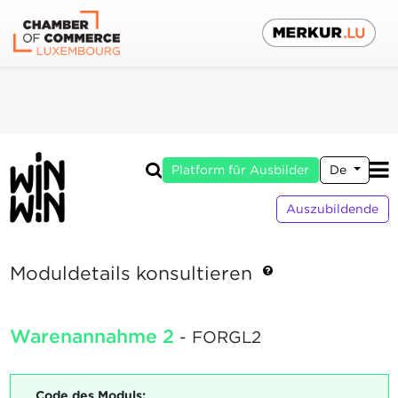
Platform für Ausbilder
De
Auszubildende
Moduldetails konsultieren
Warenannahme 2
- FORGL2
Code des Moduls: