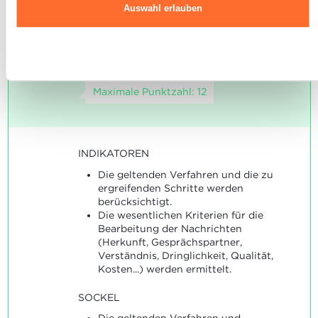
Der Auszubildende ist in der
Auswahl erlauben
4
Datenschutzrichtlinie.
Lage, eingegangene
Nachrichten angemessen zu
Ablehnen
bearbeiten.
Maximale Punktzahl: 12
INDIKATOREN
Die geltenden Verfahren und die zu
ergreifenden Schritte werden
berücksichtigt.
Die wesentlichen Kriterien für die
Bearbeitung der Nachrichten
(Herkunft, Gesprächspartner,
Verständnis, Dringlichkeit, Qualität,
Kosten...) werden ermittelt.
SOCKEL