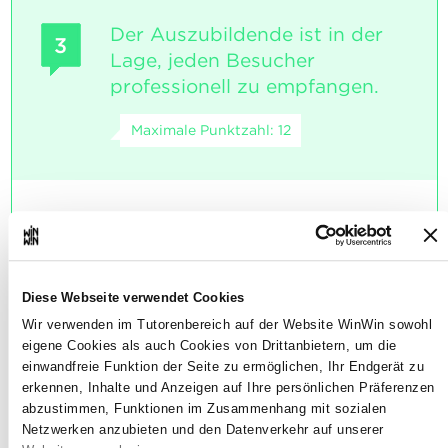
Der Auszubildende ist in der
3
Lage, jeden Besucher
professionell zu empfangen.
Maximale Punktzahl: 12
INDIKATOREN
Die wesentlichen Regeln für den
Empfang eines Besuchers sind
bekannt:
Diese Webseite verwendet Cookies
• den Besucher bei seiner Ankunft
Wir verwenden im Tutorenbereich auf der Website WinWin sowohl
begrüßen, • sein Anliegen richtig
eigene Cookies als auch Cookies von Drittanbietern, um die
verstehen, • den Gesprächspartner/die
einwandfreie Funktion der Seite zu ermöglichen, Ihr Endgerät zu
Kontaktperson ausfindig machen, • dem
erkennen, Inhalte und Anzeigen auf Ihre persönlichen Präferenzen
Besucher Auskunft erteilen oder ihn um
abzustimmen, Funktionen im Zusammenhang mit sozialen
Geduld bitten, • dem Besucher die
Netzwerken anzubieten und den Datenverkehr auf unserer
notwendigen Anweisungen geben oder