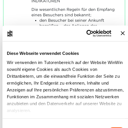
INDIKATOREN
Die wesentlichen Regeln für den Empfang
eines Besuchers sind bekannt;
den Besucher bei seiner Ankunft
begrüßen, - das Anliegen des
Besuchers richtig deuten,
den Gesprächspartner/die
Kontaktperson ausfindig machen,
dem Besucher Auskunft erteilen oder
ihn um Geduld bitten,
Diese Webseite verwendet Cookies
dem Besucher die notwendigen
Wir verwenden im Tutorenbereich auf der Website WinWin
Anweisungen geben oder ihm den
Weg zu seinem Gesprächspartner
sowohl eigene Cookies als auch Cookies von
beschreiben,
Drittanbietern, um die einwandfreie Funktion der Seite zu
den Besucher verabschieden.
ermöglichen, Ihr Endgerät zu erkennen, Inhalte und
Anzeigen auf Ihre persönlichen Präferenzen abzustimmen,
SOCKEL
Funktionen im Zusammenhang mit sozialen Netzwerken
Der Empfang entspricht den erteilten
anzubieten und den Datenverkehr auf unserer Website zu
Anweisungen und den betriebsinternen
analysieren.
Vorschriften.
Die beim Empfang und bei der
Verabschiedung verwendeten
Über dieses Banner können Sie die Cookies nach Belieben
Einwilligungsauswahl
Höflichkeitsformeln sind angemessen.