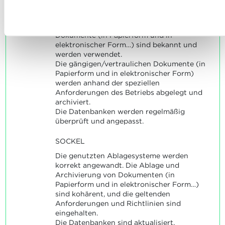
nutzen und wie wir mit Ihren personenbezogenen Daten
INDIKATOREN
Ablehnen
umgehen, finden sie in unserer
Charta zur Nutzung von
Die genutzten Ablagesysteme für
Cookies
und
unserer Datenschutzrichtlinie.
Dokumente (in Papierform und in
elektronischer Form…) sind bekannt und
werden verwendet.
Die gängigen/vertraulichen Dokumente (in
Papierform und in elektronischer Form)
werden anhand der speziellen
Anforderungen des Betriebs abgelegt und
archiviert.
Die Datenbanken werden regelmäßig
überprüft und angepasst.
SOCKEL
Die genutzten Ablagesysteme werden
korrekt angewandt. Die Ablage und
Archivierung von Dokumenten (in
Papierform und in elektronischer Form…)
sind kohärent, und die geltenden
Anforderungen und Richtlinien sind
eingehalten.
Die Datenbanken sind aktualisiert.