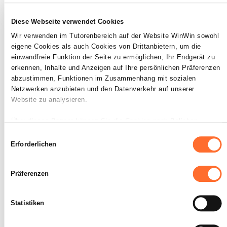
Verkaufsgesprächs sind aufgeführt
worden.
Der Plan ist überprüft und Fehler sind
Diese Webseite verwendet Cookies
korrigiert.
Wir verwenden im Tutorenbereich auf der Website WinWin sowohl
Die vorgegebene Zeit wurde eingehalten.
eigene Cookies als auch Cookies von Drittanbietern, um die
einwandfreie Funktion der Seite zu ermöglichen, Ihr Endgerät zu
erkennen, Inhalte und Anzeigen auf Ihre persönlichen Präferenzen
abzustimmen, Funktionen im Zusammenhang mit sozialen
Netzwerken anzubieten und den Datenverkehr auf unserer
Website zu analysieren.
Der Auszubildende ist in der
3
Lage Entscheidungen
Über dieses Banner können Sie die Cookies nach Belieben
zwischen Alternativen zu
akzeptieren, ablehnen oder konfigurieren. Davon ausgenommen
Einwilligungsauswahl
treffen.
sind Cookies, die für die Funktion der Website unbedingt
Erforderlichen
erforderlich sind. Eine Beschreibung der verschiedenen Cookies
finden sie oben unter „Details“.
Maximale Punktzahl: 6
Präferenzen
Wir weisen darauf hin, dass die Navigation auf der Website und
bestimmte Funktionen (z. B. Abspielen von Videos, Teilen von
Statistiken
Inhalten in sozialen Netzwerken, Speichern von bevorzugten
INDIKATOREN
Einstellungen für das Abspielen von Videos, Personalisierung der
Der Auszubildende erläutert alternative