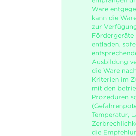
empfangen und
Ware entgege
kann die Ware
zur Verfügung
Fördergeräte 
entladen, sofe
entsprechend
Ausbildung ve
die Ware nach
Kriterien im
mit den betri
Prozeduren so
(Gefahrenpote
Temperatur, L
Zerbrechlichke
die Empfehlu