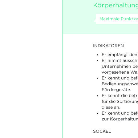
Körperhaltung
Maximale Punktzah
INDIKATOREN
Er empfängt den 
Er nimmt ausschli
Unternehmen be
vorgesehene War
Er kennt und bef
Bedienungsanwe
Fördergeräte.
Er kennt die bet
für die Sortieru
diese an.
Er kennt und bef
zur Körperhaltun
SOCKEL