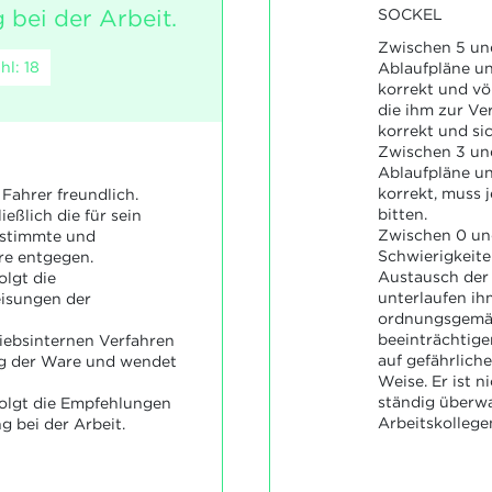
 bei der Arbeit.
SOCKEL
Zwischen 5 und
l: 18
Ablaufpläne u
korrekt und vö
die ihm zur Ve
korrekt und sic
Zwischen 3 und
Ablaufpläne u
korrekt, muss 
Fahrer freundlich.
bitten.
eßlich die für sein
Zwischen 0 und
stimmte und
Schwierigkeite
e entgegen.
Austausch der 
olgt die
unterlaufen ih
isungen der
ordnungsgemäß
beeinträchtige
riebsinternen Verfahren
auf gefährlic
ng der Ware und wendet
Weise. Er ist 
ständig überw
olgt die Empfehlungen
Arbeitskollege
g bei der Arbeit.