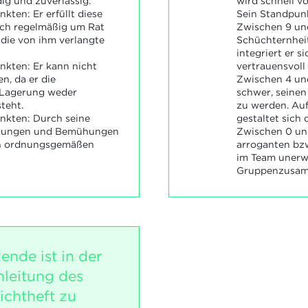
g und zuverlässig.
wird schnell v
kten: Er erfüllt diese
Sein Standpunk
ch regelmäßig um Rat
Zwischen 9 und
 die von ihm verlangte
Schüchternheit
integriert er s
nkten: Er kann nicht
vertrauensvoll
n, da er die
Zwischen 4 und
e Lagerung weder
schwer, seinen
teht.
zu werden. Auf
nkten: Durch seine
gestaltet sich 
dlungen und Bemühungen
Zwischen 0 un
en ordnungsgemäßen
arroganten bzw
im Team unerwü
Gruppenzusam
ende ist in der
nleitung des
ichtheft zu