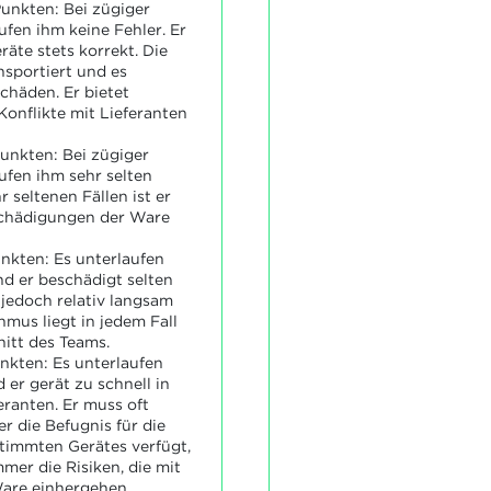
unkten: Bei zügiger
ufen ihm keine Fehler. Er
äte stets korrekt. Die
nsportiert und es
chäden. Er bietet
Konflikte mit Lieferanten
unkten: Bei zügiger
ufen ihm sehr selten
r seltenen Fällen ist er
schädigungen der Ware
nkten: Es unterlaufen
d er beschädigt selten
 jedoch relativ langsam
hmus liegt in jedem Fall
itt des Teams.
nkten: Es unterlaufen
 er gerät zu schnell in
eranten. Er muss oft
r die Befugnis für die
timmten Gerätes verfügt,
mer die Risiken, die mit
are einhergehen.