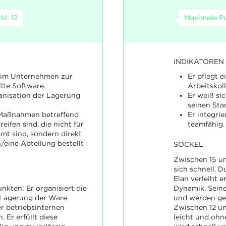
l: 12
Maximale Pu
INDIKATOREN
m im Unternehmen zur
Er pflegt e
lte Software.
Arbeitskol
anisation der Lagerung
Er weiß si
seinen Sta
 Maßnahmen betreffend
Er integrie
eifen sind, die nicht für
teamfähig.
mt sind, sondern direkt
/eine Abteilung bestellt
SOCKEL
Zwischen 15 un
sich schnell. 
Elan verleiht 
nkten: Er organisiert die
Dynamik. Seine
 Lagerung der Ware
und werden ge
 betriebsinternen
Zwischen 12 un
 Er erfüllt diese
leicht und ohn