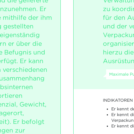
 die gelieferte
Verwaltun
nzunehmen. Er
zu koordin
 mithilfe der ihm
für den A
 gestellten
und der v
eigenständig
Verpacku
rn er über die
organisie
e Befugnis und
hierzu di
rfügt. Er kann
Ausrüstun
 verschiedenen
Maximale Pu
 Zusammenhang
ebsinternen
rtieren
INDIKATOREN
nzial, Gewicht,
Er kennt de
agerort,
Er kennt d
it). Er befolgt
Verpackun
Er kennt d
ngen zur