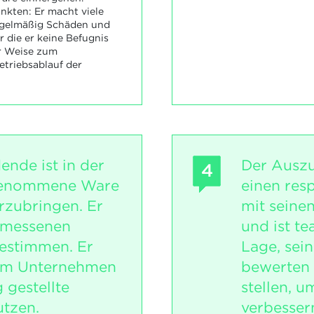
nkten: Er macht viele
regelmäßig Schäden und
r die er keine Befugnis
er Weise zum
triebsablauf der
ende ist in der
Der Auszu
4
genommene Ware
einen res
rzubringen. Er
mit seine
emessenen
und ist te
estimmen. Er
Lage, sein
 im Unternehmen
bewerten 
 gestellte
stellen, u
tzen.
verbesser