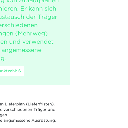
g von Ablaufplänen
ieren. Er kann sich
ustausch der Träger
erschiedenen
ngen (Mehrweg)
ren und verwendet
e angemessene
g.
nktzahl: 6
n Lieferplan (Lieferfristen).
ie verschiedenen Träger und
gen.
ie angemessene Ausrüstung.