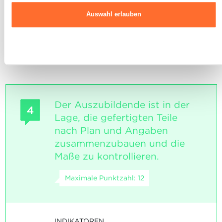
Die Dauer der verschiedenen
in unserer
Charta zur Nutzung von Cookies
und
unserer
Arbeitsschritte wird dokumentiert.
Auswahl erlauben
Datenschutzrichtlinie.
SOCKEL
Die Zeitvorgabe wird eingehalten.
Ablehnen
Der Auszubildende ist in der
4
Lage, die gefertigten Teile
nach Plan und Angaben
zusammenzubauen und die
Maße zu kontrollieren.
Maximale Punktzahl: 12
INDIKATOREN