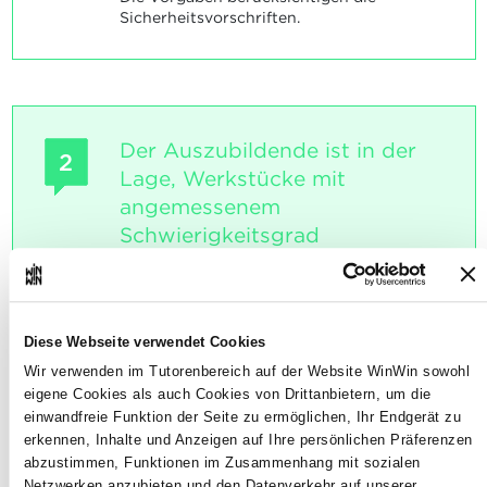
Sicherheitsvorschriften.
Der Auszubildende ist in der
2
Lage, Werkstücke mit
angemessenem
Schwierigkeitsgrad
selbstständig herzustellen.
Maximale Punktzahl: 18
Diese Webseite verwendet Cookies
Wir verwenden im Tutorenbereich auf der Website WinWin sowohl
eigene Cookies als auch Cookies von Drittanbietern, um die
INDIKATOREN
einwandfreie Funktion der Seite zu ermöglichen, Ihr Endgerät zu
Die Vorgehensweise und der Umgang mit
erkennen, Inhalte und Anzeigen auf Ihre persönlichen Präferenzen
Maschinen und Werkzeugen
abzustimmen, Funktionen im Zusammenhang mit sozialen
Netzwerken anzubieten und den Datenverkehr auf unserer