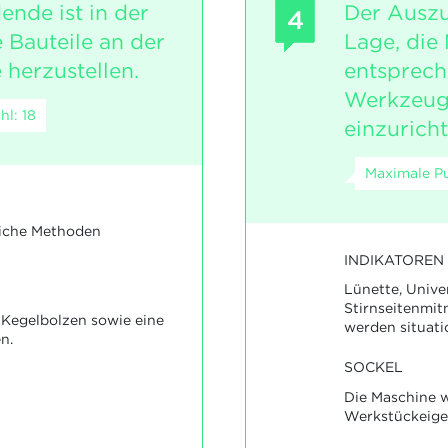
ende ist in der
Der Auszu
4
 Bauteile an der
Lage, die
herzustellen.
entsprec
Werkzeug
l: 18
einzuricht
Maximale Pu
liche Methoden
INDIKATOREN
Lünette, Unive
Stirnseitenmit
n Kegelbolzen sowie eine
werden situat
n.
SOCKEL
Die Maschine 
Werkstückeigen