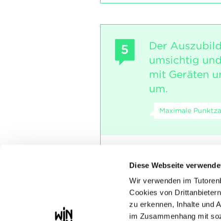
Der Auszubil
5
umsichtig und
mit Geräten 
um.
Maximale Punktza
INDIKATOREN
Diese Webseite verwende
Verwendung von Mater
Wir verwenden im Tutoren
SOCKEL
Cookies von Drittanbietern
Der Umgang mit den
zu erkennen, Inhalte und 
gibt keinen wesentli
im Zusammenhang mit sozi