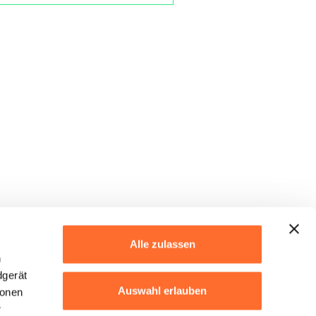
Alle zulassen
h
dgerät
Auswahl erlauben
ionen
r