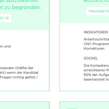
e auszuwählen
einzuricht
l zu begründen.
Maximale Pu
l: 12
INDIKATOREN
Arbeitsschritt
CNC-Programme 
en und
Korrekturen.
SOCKEL
Die Kompetenz 
standen (Hälfte der
erreichbaren 
ahl) wenn der Kandidat
60% der Aufgab
ragen richtig gelöst /
beantwortet ha