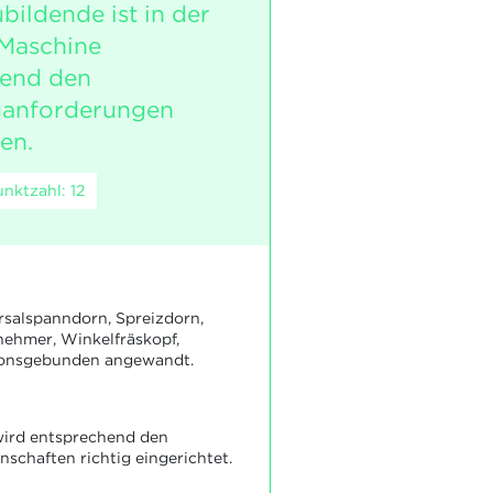
bildende ist in der
 Maschine
hend den
anforderungen
en.
nktzahl: 12
rsalspanndorn, Spreizdorn,
nehmer, Winkelfräskopf,
ionsgebunden angewandt.
wird entsprechend den
schaften richtig eingerichtet.