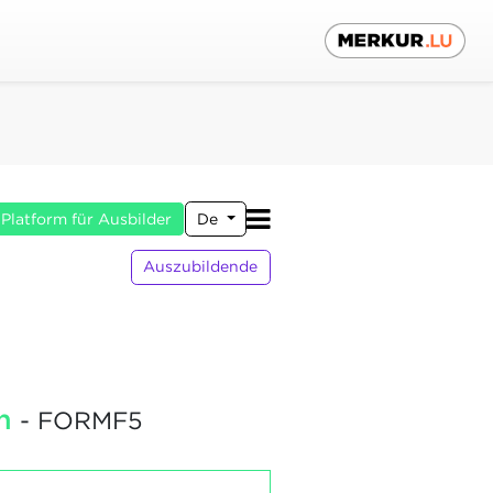
Platform für Ausbilder
De
Auszubildende
n
- FORMF5