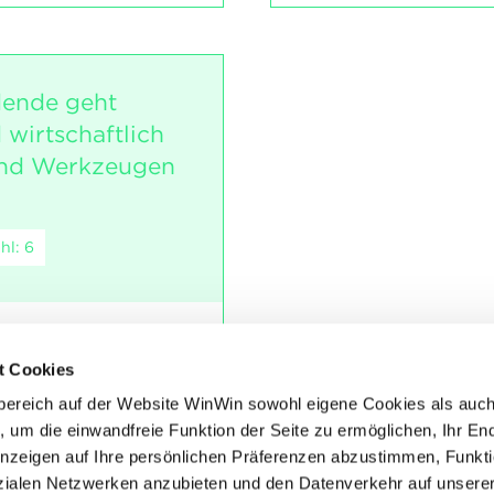
dende geht
 wirtschaftlich
und Werkzeugen
hl: 6
t Cookies
ialien und Hilfsstoffen.
bereich auf der Website WinWin sowohl eigene Cookies als auc
, um die einwandfreie Funktion der Seite zu ermöglichen, Ihr En
 Maschinen und Geräten
Anzeigen auf Ihre persönlichen Präferenzen abzustimmen, Funkt
chen Grund zur Kritik.
alen Netzwerken anzubieten und den Datenverkehr auf unsere